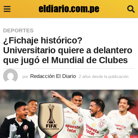
2
DEPORTES
¿Fichaje histórico?
a
ñ
Universitario quiere a delantero
o
que jugó el Mundial de Clubes
s
d
Redacción El Diario
por
2 años desde la publicación
2
a
e
ñ
s
o
s
d
d
e
e
s
l
d
e
a
l