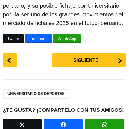
peruano, y su posible fichaje por Universitario
podría ser uno de los grandes movimientos del
mercado de fichajes 2025 en el fútbol peruano.
Twitter
Facebook
WhatsApp
P
SIGUIENTE
o
s
t
P
a
UNIVERSITARIO DE DEPORTES
g
i
¿TE GUSTA? ¡COMPÁRTELO CON TUS AMIGOS!
n
a