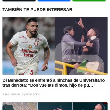
t
i
TAMBIÉN TE PUEDE INTERESAR
o
n
Di Benedetto se enfrentó a hinchas de Universitario
tras derrota: “Dos vueltas dimos, hijo de pu…”
1 año desde la publicación
1
a
ñ
o