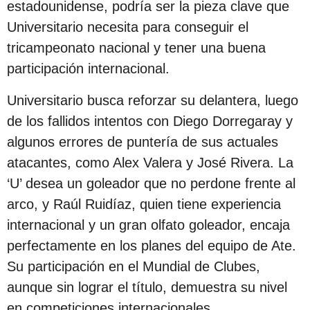
estadounidense, podría ser la pieza clave que
s
Universitario necesita para conseguir el
d
tricampeonato nacional y tener una buena
e
participación internacional.
s
d
Universitario busca reforzar su delantera, luego
e
de los fallidos intentos con Diego Dorregaray y
l
algunos errores de puntería de sus actuales
a
atacantes, como Alex Valera y José Rivera. La
p
‘U’ desea un goleador que no perdone frente al
u
arco, y Raúl Ruidíaz, quien tiene experiencia
b
internacional y un gran olfato goleador, encaja
l
perfectamente en los planes del equipo de Ate.
i
Su participación en el Mundial de Clubes,
c
aunque sin lograr el título, demuestra su nivel
a
en competiciones internacionales.