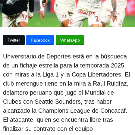
p
a
p
u
u
b
b
l
l
i
c
i
Twitter
Facebook
WhatsApp
a
c
c
i
Universitario de Deportes está en la búsqueda
a
ó
de un fichaje estrella para la temporada 2025,
c
n
con miras a la Liga 1 y la Copa Libertadores. El
i
club merengue tiene en la mira a Raúl Ruidíaz,
ó
delantero peruano que jugó el Mundial de
n
Clubes con Seattle Sounders, tras haber
2
alcanzado la Champions League de Concacaf.
a
El atacante, quien se encuentra libre tras
ñ
finalizar su contrato con el equipo
o