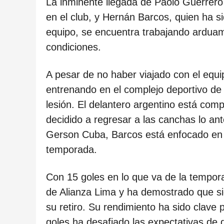
ñ
La inminente llegada de Paolo Guerrero
o
en el club, y Hernán Barcos, quien ha si
s
equipo, se encuentra trabajando ardua
d
condiciones.
e
A pesar de no haber viajado con el equ
s
entrenando en el complejo deportivo de
d
lesión. El delantero argentino está com
e
decidido a regresar a las canchas lo ant
l
Gerson Cuba, Barcos está enfocado en lo
a
temporada.
p
u
Con 15 goles en lo que va de la tempor
b
de Alianza Lima y ha demostrado que s
l
su retiro. Su rendimiento ha sido clave 
i
goles ha desafiado las expectativas de 