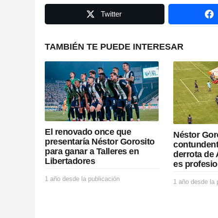
g
Twitter
i
n
TAMBIÉN TE PUEDE INTERESAR
a
t
i
o
El renovado once que
Néstor Gor
n
presentaría Néstor Gorosito
contundent
para ganar a Talleres en
derrota de 
Libertadores
es profesio
1 año desde la publicación
1
1 año desde la 
a
ñ
o
d