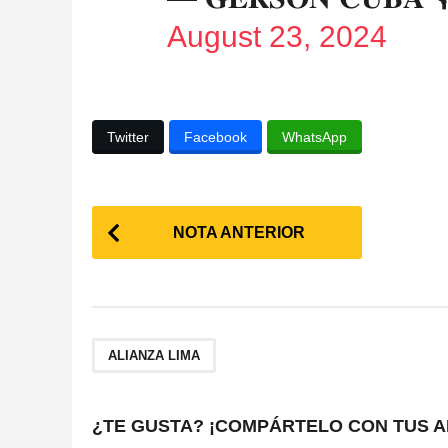
August 23, 2024
Twitter
Facebook
WhatsApp
P
NOTA ANTERIOR
o
s
t
ALIANZA LIMA
P
a
¿TE GUSTA? ¡COMPÁRTELO CON TUS A