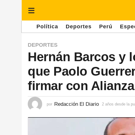
Política
Deportes
Perú
Espe
2
DEPORTES
Hernán Barcos y l
a
ñ
que Paolo Guerrer
o
s
firmar con Alianz
d
e
Redacción El Diario
por
2 años desde la pu
s
d
e