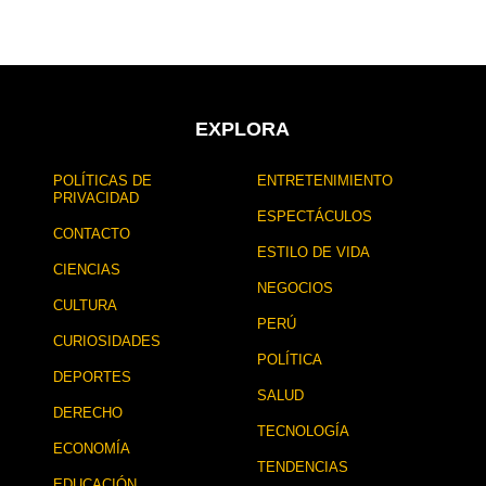
d
d
e
e
s
s
d
d
e
e
l
l
a
a
EXPLORA
p
p
u
u
POLÍTICAS DE
ENTRETENIMIENTO
b
b
PRIVACIDAD
l
l
ESPECTÁCULOS
i
i
CONTACTO
c
c
ESTILO DE VIDA
CIENCIAS
a
a
NEGOCIOS
c
c
CULTURA
i
i
PERÚ
ó
ó
CURIOSIDADES
n
n
POLÍTICA
DEPORTES
SALUD
DERECHO
TECNOLOGÍA
ECONOMÍA
TENDENCIAS
EDUCACIÓN