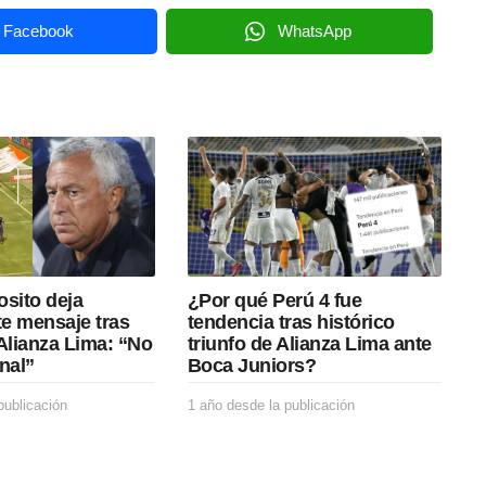
Facebook
WhatsApp
osito deja
¿Por qué Perú 4 fue
e mensaje tras
tendencia tras histórico
Alianza Lima: “No
triunfo de Alianza Lima ante
nal”
Boca Juniors?
publicación
1
1 año desde la publicación
1
a
a
ñ
ñ
o
o