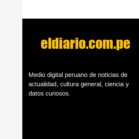
e
s
d
e
l
a
p
u
b
l
i
c
Medio digital peruano de noticias de
a
c
actualidad, cultura general, ciencia y
i
datos curiosos.
ó
n