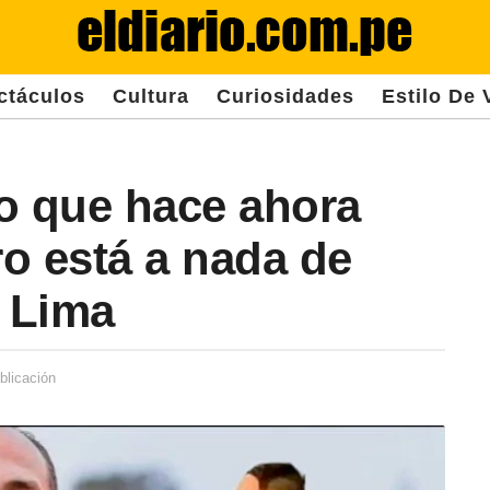
ctáculos
Cultura
Curiosidades
Estilo De 
o que hace ahora
o está a nada de
a Lima
blicación
2
a
ñ
o
s
d