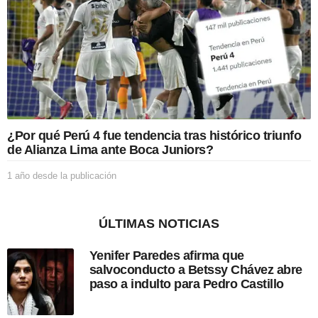
s
d
e
l
a
p
u
b
l
i
¿Por qué Perú 4 fue tendencia tras histórico triunfo
c
de Alianza Lima ante Boca Juniors?
a
c
1 año desde la publicación
1
i
a
ó
ñ
n
o
ÚLTIMAS NOTICIAS
d
e
Yenifer Paredes afirma que
s
salvoconducto a Betssy Chávez abre
d
paso a indulto para Pedro Castillo
e
l
a