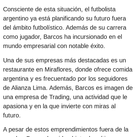
s
Consciente de esta situación, el futbolista
d
argentino ya está planificando su futuro fuera
e
del ámbito futbolístico. Además de su carrera
s
como jugador, Barcos ha incursionado en el
d
mundo empresarial con notable éxito.
e
l
Una de sus empresas más destacadas es un
a
restaurante en Miraflores, donde ofrece comida
p
argentina y es frecuentado por los seguidores
u
de Alianza Lima. Además, Barcos es imagen de
b
una empresa de Trading, una actividad que le
l
apasiona y en la que invierte con miras al
i
futuro.
c
A pesar de estos emprendimientos fuera de la
a