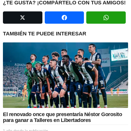
i
¿TE GUSTA? ¡COMPÁRTELO CON TUS AMIGOS!
n
a
t
i
TAMBIÉN TE PUEDE INTERESAR
o
n
El renovado once que presentaría Néstor Gorosito
para ganar a Talleres en Libertadores
1 año desde la publicación
1