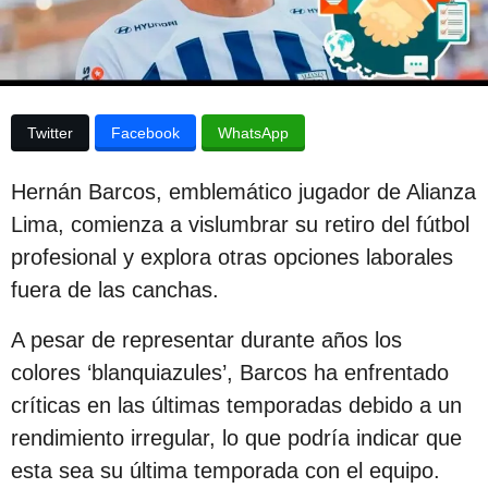
p
a
p
u
u
b
b
l
l
i
Twitter
Facebook
WhatsApp
c
i
a
c
c
Hernán Barcos, emblemático jugador de Alianza
i
a
ó
Lima, comienza a vislumbrar su retiro del fútbol
c
n
profesional y explora otras opciones laborales
i
fuera de las canchas.
ó
n
A pesar de representar durante años los
2
colores ‘blanquiazules’, Barcos ha enfrentado
a
críticas en las últimas temporadas debido a un
ñ
rendimiento irregular, lo que podría indicar que
o
esta sea su última temporada con el equipo.