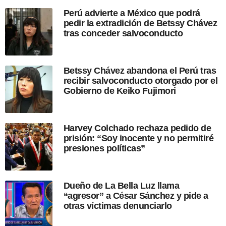
p
Perú advierte a México que podrá
u
pedir la extradición de Betssy Chávez
b
tras conceder salvoconducto
l
i
c
a
Betssy Chávez abandona el Perú tras
c
recibir salvoconducto otorgado por el
i
Gobierno de Keiko Fujimori
ó
n
Harvey Colchado rechaza pedido de
prisión: “Soy inocente y no permitiré
presiones políticas”
Dueño de La Bella Luz llama
“agresor” a César Sánchez y pide a
otras víctimas denunciarlo