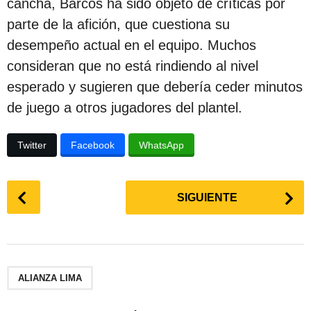
cancha, Barcos ha sido objeto de críticas por
c
parte de la afición, que cuestiona su
i
desempeño actual en el equipo. Muchos
ó
consideran que no está rindiendo al nivel
n
esperado y sugieren que debería ceder minutos
de juego a otros jugadores del plantel.
Twitter
Facebook
WhatsApp
P
SIGUIENTE
o
s
t
P
a
ALIANZA LIMA
g