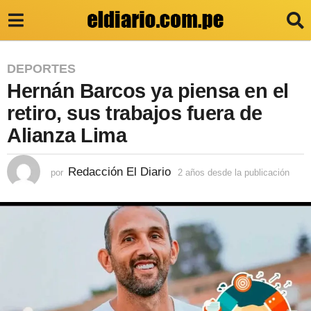
2
DEPORTES
Hernán Barcos ya piensa en el
a
ñ
retiro, sus trabajos fuera de
o
Alianza Lima
s
d
Redacción El Diario
por
2 años desde la publicación
2
a
e
ñ
s
o
s
d
d
e
e
s
l
d
e
a
l