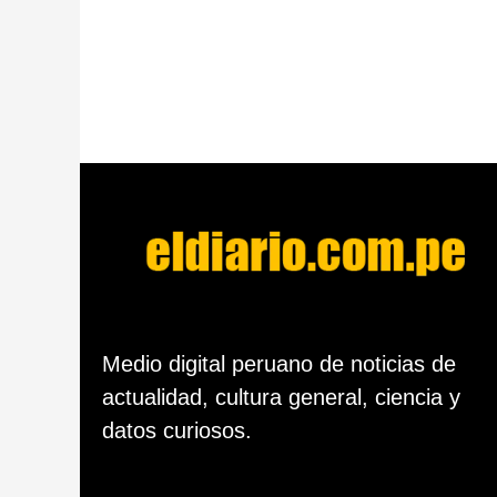
l
a
p
u
b
l
i
c
a
c
i
ó
n
Medio digital peruano de noticias de
actualidad, cultura general, ciencia y
datos curiosos.