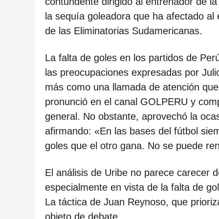
ñ
contundente dirigido al entrenador de l
o
la sequía goleadora que ha afectado al 
s
de las Eliminatorias Sudamericanas.
d
La falta de goles en los partidos de Per
e
las preocupaciones expresadas por Juli
s
más como una llamada de atención que c
d
pronunció en el canal GOLPERU y compar
e
general. No obstante, aprovechó la ocas
l
afirmando: «En las bases del fútbol si
a
goles que el otro gana. No se puede ren
p
u
El análisis de Uribe no parece carecer d
b
especialmente en vista de la falta de go
l
La táctica de Juan Reynoso, que prioriz
i
objeto de debate.