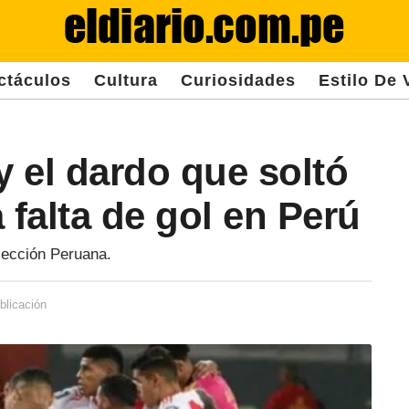
ctáculos
Cultura
Curiosidades
Estilo De 
y el dardo que soltó
 falta de gol en Perú
elección Peruana.
blicación
3
a
ñ
o
s
d
e