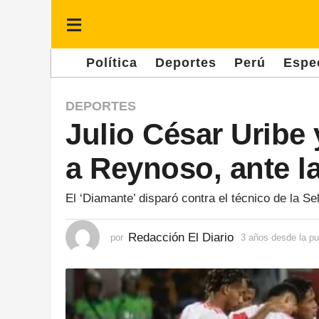
Política
Deportes
Perú
Espe
3
DEPORTES
Julio César Uribe 
a
ñ
a Reynoso, ante la
o
s
El ‘Diamante’ disparó contra el técnico de la S
d
e
Redacción El Diario
por
3 años desde la pu
s
d
e