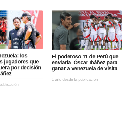
ezuela: los
El poderoso 11 de Perú que
s jugadores que
enviaría Óscar Ibáñez para
uera por decisión
ganar a Venezuela de visita
báñez
1 año desde la publicación
1
publicación
1
a
a
ñ
ñ
o
o
d
d
e
e
s
s
d
d
e
e
l