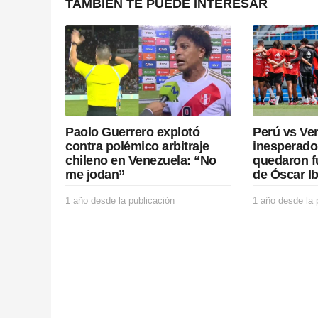
n
TAMBIÉN TE PUEDE INTERESAR
a
t
i
o
Paolo Guerrero explotó
Perú vs Ven
n
contra polémico arbitraje
inesperado
chileno en Venezuela: “No
quedaron f
me jodan”
de Óscar I
1 año desde la publicación
1
1 año desde la 
a
ñ
o
d
e
s
d
e