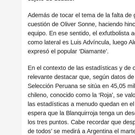
c
a
Además de tocar el tema de la falta de 
c
cuestión de Oliver Sonne, haciendo hinca
i
equipo. En ese sentido, el exfutbolista a
ó
como lateral es Luis Advíncula, luego A
n
expresó el popular ‘Diamante’.
En el contexto de las estadísticas y de 
relevante destacar que, según datos de 
Selección Peruana se sitúa en 45,05 mil
chileno, conocido como la ‘Roja’, se va
las estadísticas a menudo quedan en el s
espera que la Blanquirroja tenga un d
los tres puntos. Cabe recordar que desp
de todos’ se medirá a Argentina el mart