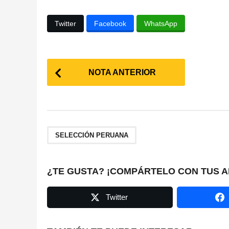
Twitter
Facebook
WhatsApp
P
NOTA ANTERIOR
o
s
t
SELECCIÓN PERUANA
P
a
¿TE GUSTA? ¡COMPÁRTELO CON TUS A
g
Twitter
i