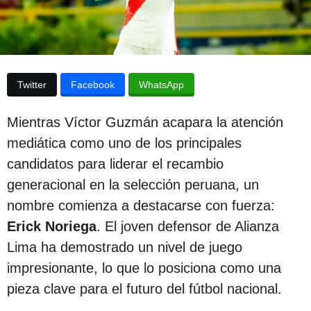
p
a
p
u
u
b
b
l
l
i
Twitter
Facebook
WhatsApp
c
i
a
c
c
Mientras Víctor Guzmán acapara la atención
i
a
ó
mediática como uno de los principales
c
n
candidatos para liderar el recambio
i
generacional en la selección peruana, un
ó
nombre comienza a destacarse con fuerza:
n
Erick Noriega
. El joven defensor de Alianza
2
Lima ha demostrado un nivel de juego
a
impresionante, lo que lo posiciona como una
ñ
pieza clave para el futuro del fútbol nacional.
o