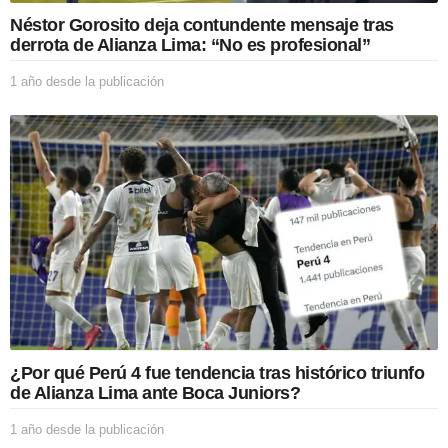
i
Néstor Gorosito deja contundente mensaje tras
c
derrota de Alianza Lima: “No es profesional”
a
c
1 año desde la publicación
1
i
a
ó
ñ
n
o
d
e
s
d
e
l
a
p
u
b
l
i
¿Por qué Perú 4 fue tendencia tras histórico triunfo
c
de Alianza Lima ante Boca Juniors?
a
c
1 año desde la publicación
1
i