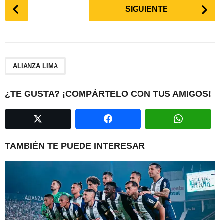
P
SIGUIENTE
o
s
t
P
a
ALIANZA LIMA
g
i
¿TE GUSTA? ¡COMPÁRTELO CON TUS AMIGOS!
n
a
t
i
TAMBIÉN TE PUEDE INTERESAR
o
n