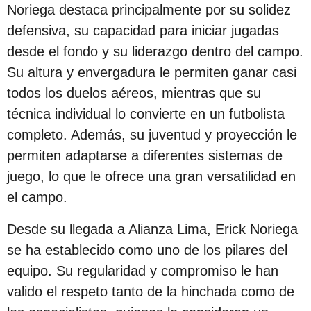
s
Noriega destaca principalmente por su solidez
d
defensiva, su capacidad para iniciar jugadas
e
desde el fondo y su liderazgo dentro del campo.
s
Su altura y envergadura le permiten ganar casi
d
todos los duelos aéreos, mientras que su
e
técnica individual lo convierte en un futbolista
l
completo. Además, su juventud y proyección le
a
permiten adaptarse a diferentes sistemas de
p
juego, lo que le ofrece una gran versatilidad en
u
el campo.
b
Desde su llegada a Alianza Lima, Erick Noriega
l
se ha establecido como uno de los pilares del
i
equipo. Su regularidad y compromiso le han
c
valido el respeto tanto de la hinchada como de
a