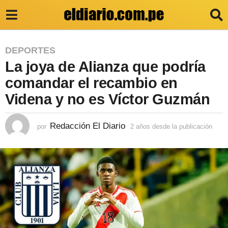
2
DEPORTES
La joya de Alianza que podría
a
ñ
comandar el recambio en
o
Videna y no es Víctor Guzmán
s
d
Redacción El Diario
por
2 años desde la publicación
2
a
e
ñ
s
o
s
d
d
e
e
s
l
d
e
a
l