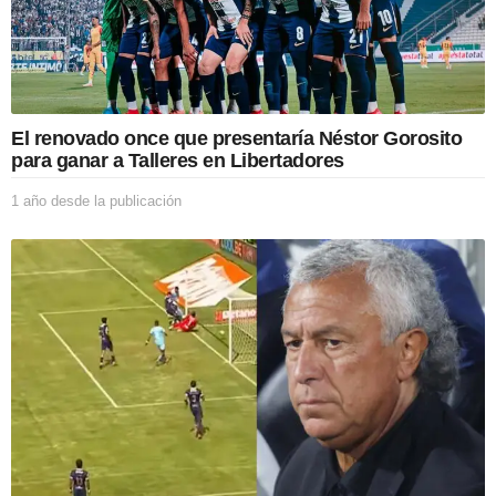
El renovado once que presentaría Néstor Gorosito
para ganar a Talleres en Libertadores
1 año desde la publicación
1
a
ñ
o
d
e
s
d
e
l
a
p
u
b
l