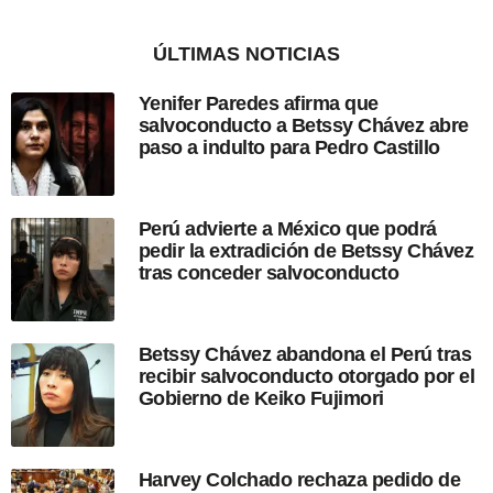
a
ó
ñ
n
o
ÚLTIMAS NOTICIAS
d
e
Yenifer Paredes afirma que
s
salvoconducto a Betssy Chávez abre
d
paso a indulto para Pedro Castillo
e
l
a
p
Perú advierte a México que podrá
u
pedir la extradición de Betssy Chávez
b
tras conceder salvoconducto
l
i
c
a
Betssy Chávez abandona el Perú tras
c
recibir salvoconducto otorgado por el
i
Gobierno de Keiko Fujimori
ó
n
Harvey Colchado rechaza pedido de