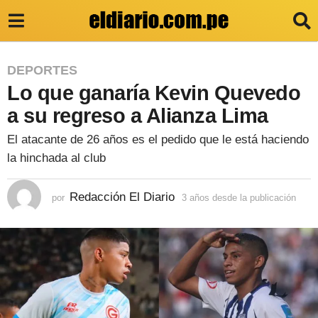
3
DEPORTES
Lo que ganaría Kevin Quevedo
a
ñ
a su regreso a Alianza Lima
o
El atacante de 26 años es el pedido que le está haciendo
s
la hinchada al club
d
e
Redacción El Diario
por
3 años desde la publicación
3
a
s
ñ
d
o
s
e
d
e
l
s
a
d