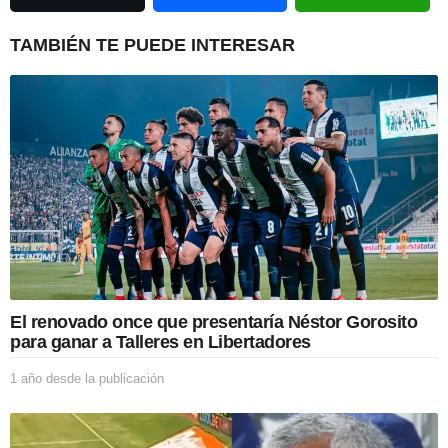
t
i
TAMBIÉN TE PUEDE INTERESAR
o
n
El renovado once que presentaría Néstor Gorosito
para ganar a Talleres en Libertadores
1 año desde la publicación
1
a
ñ
o