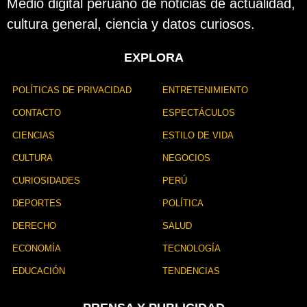
Medio digital peruano de noticias de actualidad,
i
cultura general, ciencia y datos curiosos.
c
a
c
EXPLORA
i
ó
n
POLÍTICAS DE PRIVACIDAD
ENTRETENIMIENTO
CONTACTO
ESPECTÁCULOS
CIENCIAS
ESTILO DE VIDA
CULTURA
NEGOCIOS
CURIOSIDADES
PERÚ
DEPORTES
POLÍTICA
DERECHO
SALUD
ECONOMÍA
TECNOLOGÍA
EDUCACIÓN
TENDENCIAS