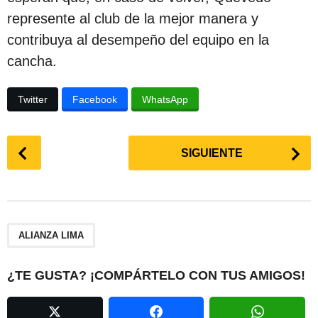
represente al club de la mejor manera y
contribuya al desempeño del equipo en la
cancha.
Twitter
Facebook
WhatsApp
P
SIGUIENTE
o
s
t
P
a
ALIANZA LIMA
g
i
¿TE GUSTA? ¡COMPÁRTELO CON TUS AMIGOS!
n
a