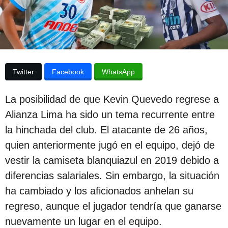
e
p
l
u
a
p
b
u
b
l
l
i
i
Twitter
Facebook
WhatsApp
c
c
a
a
c
La posibilidad de que Kevin Quevedo regrese a
i
c
Alianza Lima ha sido un tema recurrente entre
ó
i
n
la hinchada del club. El atacante de 26 años,
ó
quien anteriormente jugó en el equipo, dejó de
n
vestir la camiseta blanquiazul en 2019 debido a
3
diferencias salariales. Sin embargo, la situación
a
ha cambiado y los aficionados anhelan su
ñ
regreso, aunque el jugador tendría que ganarse
o
nuevamente un lugar en el equipo.