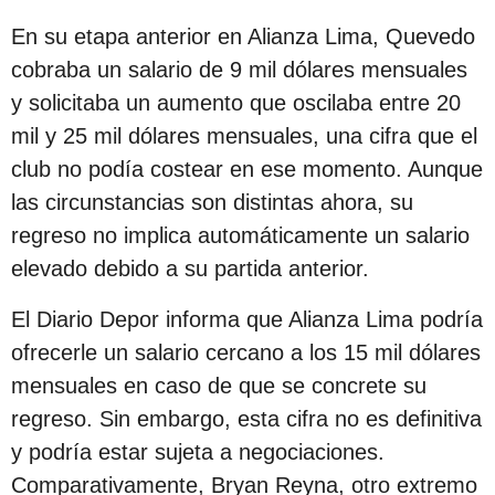
s
En su etapa anterior en Alianza Lima, Quevedo
d
cobraba un salario de 9 mil dólares mensuales
e
y solicitaba un aumento que oscilaba entre 20
s
mil y 25 mil dólares mensuales, una cifra que el
d
club no podía costear en ese momento. Aunque
e
las circunstancias son distintas ahora, su
l
regreso no implica automáticamente un salario
a
elevado debido a su partida anterior.
p
u
El Diario Depor informa que Alianza Lima podría
b
ofrecerle un salario cercano a los 15 mil dólares
l
mensuales en caso de que se concrete su
i
regreso. Sin embargo, esta cifra no es definitiva
c
y podría estar sujeta a negociaciones.
a
Comparativamente, Bryan Reyna, otro extremo