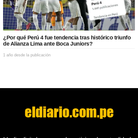
l
a
p
u
b
l
i
¿Por qué Perú 4 fue tendencia tras histórico triunfo
c
de Alianza Lima ante Boca Juniors?
a
c
1 año desde la publicación
1
i
a
ó
ñ
n
o
d
e
s
d
e
l
a
p
u
b
l