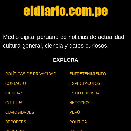
e
l
a
p
u
b
l
Medio digital peruano de noticias de actualidad,
i
cultura general, ciencia y datos curiosos.
c
a
c
EXPLORA
i
ó
n
POLÍTICAS DE PRIVACIDAD
ENTRETENIMIENTO
CONTACTO
ESPECTÁCULOS
CIENCIAS
ESTILO DE VIDA
CULTURA
NEGOCIOS
CURIOSIDADES
PERÚ
DEPORTES
POLÍTICA