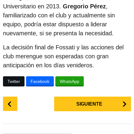
c
Universitario en 2013.
Gregorio Pérez
,
i
familiarizado con el club y actualmente sin
ó
equipo, podría estar dispuesto a liderar
n
nuevamente, si se presenta la necesidad.
La decisión final de Fossati y las acciones del
club merengue son esperadas con gran
anticipación en los días venideros.
Twitter
Facebook
WhatsApp
P
SIGUIENTE
o
s
t
P