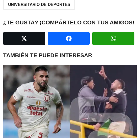
a
UNIVERSITARIO DE DEPORTES
g
i
¿TE GUSTA? ¡COMPÁRTELO CON TUS AMIGOS!
n
a
t
i
TAMBIÉN TE PUEDE INTERESAR
o
n