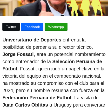
p
a
p
u
u
b
b
l
l
i
Twitter
Facebook
WhatsApp
c
i
a
c
c
Universitario de Deportes
enfrenta la
i
a
posibilidad de perder a su director técnico,
ó
c
n
Jorge Fossati
, ante un potencial nombramiento
i
como entrenador de la
Selección Peruana de
ó
Fútbol
. Fossati, quien jugó un papel clave en la
n
victoria del equipo en el campeonato nacional,
3
ha mostrado su compromiso con el club para el
a
2024, pero su nombre resuena con fuerza en la
ñ
Federación Peruana de Fútbol
. La visita de
o
Juan Carlos Oblitas
a Uruguay para conversar