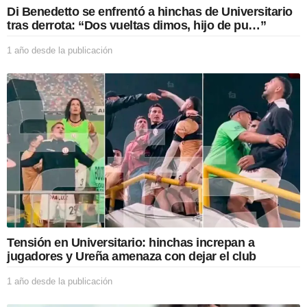
Di Benedetto se enfrentó a hinchas de Universitario
tras derrota: “Dos vueltas dimos, hijo de pu…”
1 año desde la publicación
1
a
ñ
o
d
e
s
d
e
l
a
p
u
b
l
Tensión en Universitario: hinchas increpan a
i
jugadores y Ureña amenaza con dejar el club
c
a
1 año desde la publicación
1
c
a
i