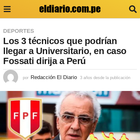
3
DEPORTES
Los 3 técnicos que podrían
a
ñ
llegar a Universitario, en caso
o
Fossati dirija a Perú
s
d
Redacción El Diario
por
3 años desde la publicación
3
a
e
ñ
s
o
s
d
d
e
e
s
l
d
e
a
l