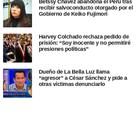
Betssy Chávez abandona el Perú tras
a
recibir salvoconducto otorgado por el
c
Gobierno de Keiko Fujimori
i
ó
n
Harvey Colchado rechaza pedido de
prisión: “Soy inocente y no permitiré
presiones políticas”
Dueño de La Bella Luz llama
“agresor” a César Sánchez y pide a
otras víctimas denunciarlo