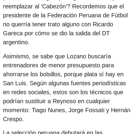
c
reemplazar al ‘Cabezón’? Recordemos que el
i
presidente de la Federación Peruana de Fútbol
ó
no querría tener trato alguno con Ricardo
n
Gareca por cómo se dio la salida del DT
argentino.
Asimismo, se sabe que Lozano buscaría
entrenadores de menor presupuesto para
ahorrarse los bolsillos, porque plata sí hay en
San Luis. Según algunas fuentes periodísticas
en redes sociales, estos son los técnicos que
podrían sustituir a Reynoso en cualquier
momento: Tiago Nunes, Jorge Fossati y Hernán
Crespo.
La selección peruana debutará en las