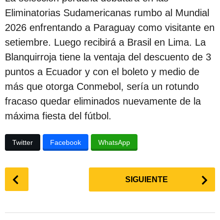
Eliminatorias Sudamericanas rumbo al Mundial
2026 enfrentando a Paraguay como visitante en
setiembre. Luego recibirá a Brasil en Lima. La
Blanquirroja tiene la ventaja del descuento de 3
puntos a Ecuador y con el boleto y medio de
más que otorga Conmebol, sería un rotundo
fracaso quedar eliminados nuevamente de la
máxima fiesta del fútbol.
Twitter
Facebook
WhatsApp
P
SIGUIENTE
o
s
t