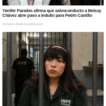
Yenifer Paredes afirma que salvoconducto a Betssy
Chávez abre paso a indulto para Pedro Castillo
23 horas desde la publicación
2
3
h
o
r
a
s
d
e
s
d
e
l
a
p
u
b
l
i