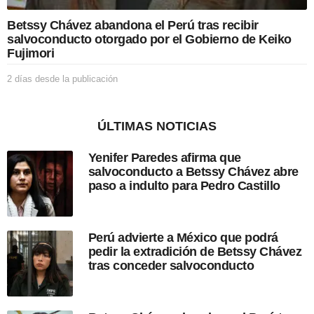
i
c
Betssy Chávez abandona el Perú tras recibir
a
salvoconducto otorgado por el Gobierno de Keiko
c
Fujimori
i
ó
2 días desde la publicación
2
n
d
í
a
ÚLTIMAS NOTICIAS
s
d
Yenifer Paredes afirma que
e
salvoconducto a Betssy Chávez abre
s
paso a indulto para Pedro Castillo
d
e
l
a
Perú advierte a México que podrá
p
pedir la extradición de Betssy Chávez
u
tras conceder salvoconducto
b
l
i
c