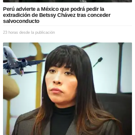
c
Perú advierte a México que podrá pedir la
a
extradición de Betssy Chávez tras conceder
c
salvoconducto
i
ó
23 horas desde la publicación
2
n
3
h
o
r
a
s
d
e
s
d
e
l
a
p
u
b
l