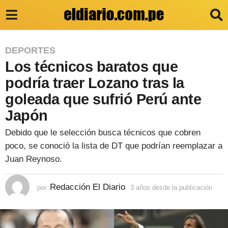
3
DEPORTES
Los técnicos baratos que
a
ñ
podría traer Lozano tras la
o
goleada que sufrió Perú ante
s
Japón
d
Debido que le selección busca técnicos que cobren
e
poco, se conoció la lista de DT que podrían reemplazar a
s
Juan Reynoso.
d
e
Redacción El Diario
por
3 años desde la publicación
3
a
l
ñ
a
o
s