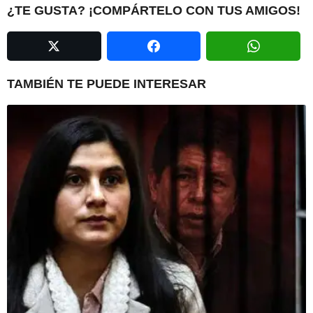
P
¿TE GUSTA? ¡COMPÁRTELO CON TUS AMIGOS!
a
g
i
n
TAMBIÉN TE PUEDE INTERESAR
a
t
i
o
n