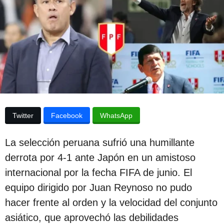
p
d
e
u
s
b
d
e
l
l
i
a
p
c
u
b
a
l
c
i
Twitter
Facebook
WhatsApp
c
i
a
ó
c
La selección peruana sufrió una humillante
i
n
derrota por 4-1 ante Japón en un amistoso
ó
3
n
internacional por la fecha FIFA de junio. El
a
equipo dirigido por Juan Reynoso no pudo
ñ
hacer frente al orden y la velocidad del conjunto
o
asiático, que aprovechó las debilidades