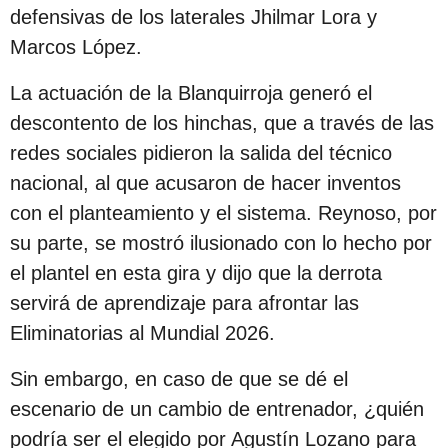
s
defensivas de los laterales Jhilmar Lora y
d
Marcos López.
e
La actuación de la Blanquirroja generó el
s
descontento de los hinchas, que a través de las
d
redes sociales pidieron la salida del técnico
e
nacional, al que acusaron de hacer inventos
l
con el planteamiento y el sistema. Reynoso, por
a
su parte, se mostró ilusionado con lo hecho por
p
el plantel en esta gira y dijo que la derrota
u
servirá de aprendizaje para afrontar las
b
Eliminatorias al Mundial 2026.
l
i
Sin embargo, en caso de que se dé el
c
escenario de un cambio de entrenador, ¿quién
a
podría ser el elegido por Agustín Lozano para