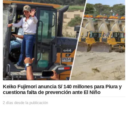
a
s
d
e
s
d
e
l
a
p
u
b
l
i
c
a
Keiko Fujimori anuncia S/ 140 millones para Piura y
c
cuestiona falta de prevención ante El Niño
i
ó
2 días desde la publicación
2
n
d
í
a
s