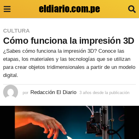
3
CULTURA
Cómo funciona la impresión 3D
a
ñ
¿Sabes cómo funciona la impresión 3D? Conoce las
o
etapas, los materiales y las tecnologías que se utilizan
s
para crear objetos tridimensionales a partir de un modelo
digital.
d
e
Redacción El Diario
por
3 años desde la publicación
3
s
a
d
ñ
o
e
s
d
l
e
a
s