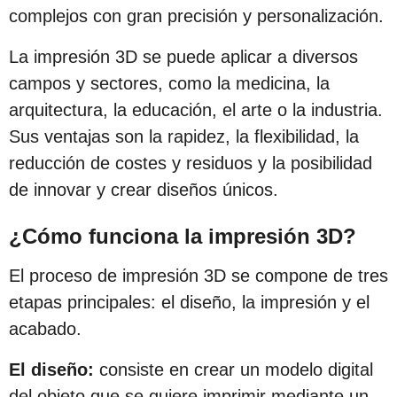
s
complejos con gran precisión y personalización.
d
La impresión 3D se puede aplicar a diversos
e
campos y sectores, como la medicina, la
s
arquitectura, la educación, el arte o la industria.
d
Sus ventajas son la rapidez, la flexibilidad, la
e
reducción de costes y residuos y la posibilidad
l
de innovar y crear diseños únicos.
a
p
¿Cómo funciona la impresión 3D?
u
El proceso de impresión 3D se compone de tres
b
etapas principales: el diseño, la impresión y el
l
acabado.
i
c
El diseño:
consiste en crear un modelo digital
a
del objeto que se quiere imprimir mediante un