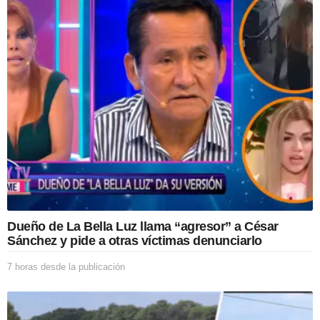
a
s
d
e
s
d
e
l
a
p
u
b
l
i
c
a
Dueño de La Bella Luz llama “agresor” a César
c
Sánchez y pide a otras víctimas denunciarlo
i
ó
7 horas desde la publicación
7
n
h
o
r