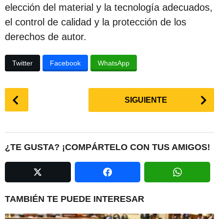
elección del material y la tecnología adecuados,
el control de calidad y la protección de los
derechos de autor.
Twitter
Facebook
WhatsApp
P
SIGUIENTE
o
s
t
P
¿TE GUSTA? ¡COMPÁRTELO CON TUS AMIGOS!
a
g
i
n
TAMBIÉN TE PUEDE INTERESAR
a