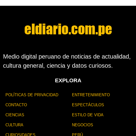
d
e
s
d
e
l
a
p
u
b
Medio digital peruano de noticias de actualidad,
l
cultura general, ciencia y datos curiosos.
i
c
a
EXPLORA
c
i
ó
POLÍTICAS DE PRIVACIDAD
ENTRETENIMIENTO
n
CONTACTO
ESPECTÁCULOS
CIENCIAS
ESTILO DE VIDA
CULTURA
NEGOCIOS
CURIOSIDADES
PERÚ