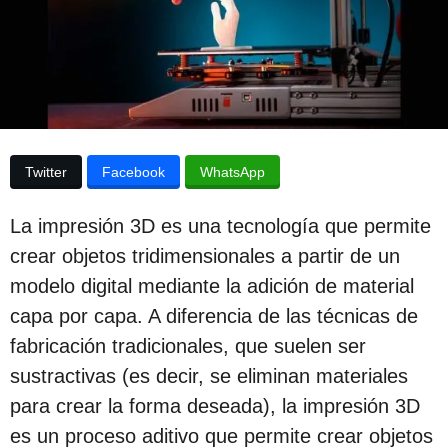
d
p
e
u
l
a
b
p
l
u
b
i
l
i
c
Twitter
Facebook
WhatsApp
c
a
a
c
c
La impresión 3D es una tecnología que permite
i
i
ó
crear objetos tridimensionales a partir de un
n
ó
modelo digital mediante la adición de material
n
capa por capa. A diferencia de las técnicas de
3
fabricación tradicionales, que suelen ser
a
sustractivas (es decir, se eliminan materiales
ñ
para crear la forma deseada), la impresión 3D
o
es un proceso aditivo que permite crear objetos