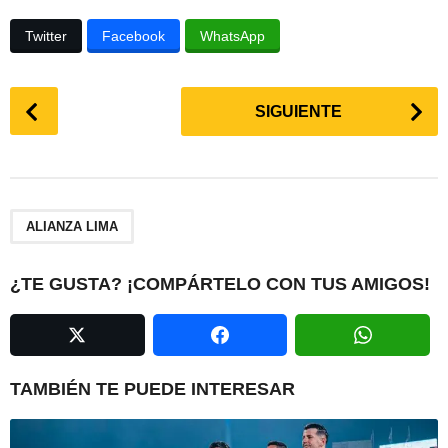
Twitter
Facebook
WhatsApp
P
SIGUIENTE
o
s
t
P
a
ALIANZA LIMA
g
i
¿TE GUSTA? ¡COMPÁRTELO CON TUS AMIGOS!
n
a
t
i
TAMBIÉN TE PUEDE INTERESAR
o
n