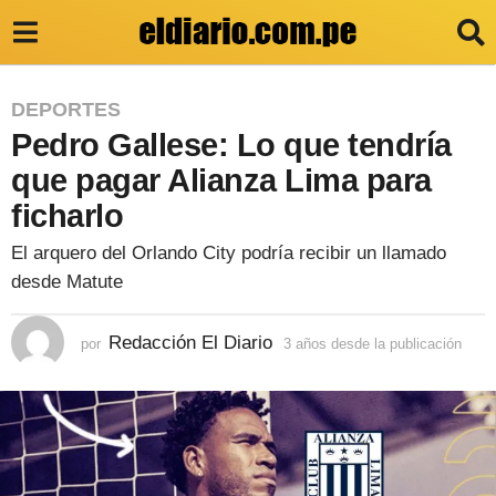
3
DEPORTES
Pedro Gallese: Lo que tendría
a
ñ
que pagar Alianza Lima para
o
ficharlo
s
El arquero del Orlando City podría recibir un llamado
d
desde Matute
e
s
Redacción El Diario
por
3 años desde la publicación
3
a
d
ñ
e
o
s
l
d
e
a
s