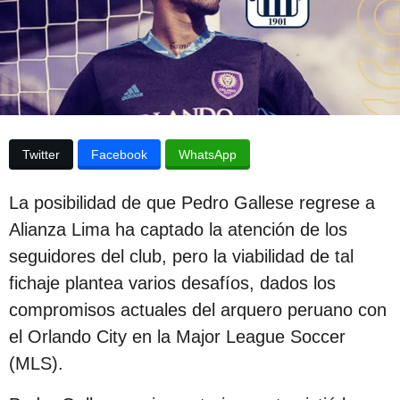
p
d
e
u
l
b
a
p
l
u
i
b
l
c
i
Twitter
Facebook
WhatsApp
c
a
a
c
c
La posibilidad de que Pedro Gallese regrese a
i
i
Alianza Lima ha captado la atención de los
ó
ó
n
seguidores del club, pero la viabilidad de tal
n
fichaje plantea varios desafíos, dados los
3
compromisos actuales del arquero peruano con
a
el Orlando City en la Major League Soccer
ñ
(MLS).
o