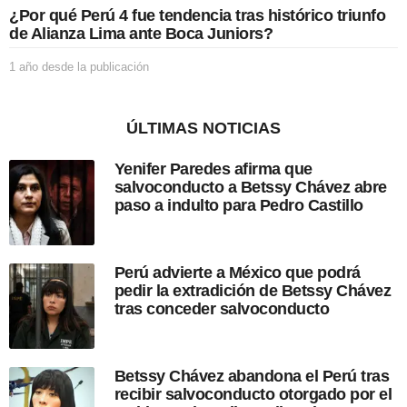
i
¿Por qué Perú 4 fue tendencia tras histórico triunfo
c
de Alianza Lima ante Boca Juniors?
a
c
1 año desde la publicación
1
i
a
ó
ñ
n
o
ÚLTIMAS NOTICIAS
d
e
Yenifer Paredes afirma que
s
salvoconducto a Betssy Chávez abre
d
paso a indulto para Pedro Castillo
e
l
a
p
Perú advierte a México que podrá
u
pedir la extradición de Betssy Chávez
b
tras conceder salvoconducto
l
i
c
a
Betssy Chávez abandona el Perú tras
c
recibir salvoconducto otorgado por el
i