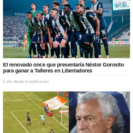
El renovado once que presentaría Néstor Gorosito
para ganar a Talleres en Libertadores
1 año desde la publicación
1
a
ñ
o
d
e
s
d
e
l