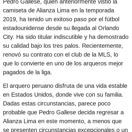
Pedro Gallese, quien anteriormente vistió la
s
camiseta de Alianza Lima en la temporada
d
2019, ha tenido un exitoso paso por el fútbol
e
estadounidense desde su llegada al Orlando
s
City. Ha sido titular indiscutible y ha demostrado
d
su calidad bajo los tres palos. Recientemente,
e
renovó su contrato con el club de la MLS, lo
l
que lo convierte en uno de los arqueros mejor
a
pagados de la liga.
p
u
El arquero peruano disfruta de una vida estable
b
en Estados Unidos, donde vive con su familia.
l
Dadas estas circunstancias, parece poco
i
probable que Pedro Gallese decida regresar a
c
Alianza Lima en este momento, a menos que
a
se presenten circunstancias excepcionales o un