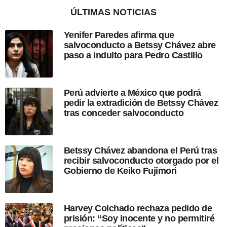
n
o
ÚLTIMAS NOTICIAS
d
e
Yenifer Paredes afirma que
s
salvoconducto a Betssy Chávez abre
d
paso a indulto para Pedro Castillo
e
l
a
p
Perú advierte a México que podrá
u
pedir la extradición de Betssy Chávez
b
tras conceder salvoconducto
l
i
c
a
Betssy Chávez abandona el Perú tras
c
recibir salvoconducto otorgado por el
i
Gobierno de Keiko Fujimori
ó
n
Harvey Colchado rechaza pedido de
prisión: “Soy inocente y no permitiré