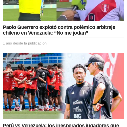
Paolo Guerrero explotó contra polémico arbitraje
chileno en Venezuela: “No me jodan”
1 año desde la publicación
1
a
ñ
o
d
e
s
d
e
l
a
p
u
b
l
i
Perú vs Venezuela: los inesperados jugadores que