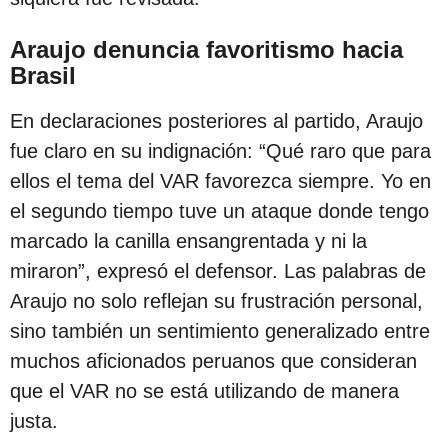
s
d
Araujo denuncia favoritismo hacia
e
Brasil
s
En declaraciones posteriores al partido, Araujo
d
fue claro en su indignación: “Qué raro que para
e
ellos el tema del VAR favorezca siempre. Yo en
l
el segundo tiempo tuve un ataque donde tengo
a
marcado la canilla ensangrentada y ni la
p
miraron”, expresó el defensor. Las palabras de
u
Araujo no solo reflejan su frustración personal,
b
sino también un sentimiento generalizado entre
l
muchos aficionados peruanos que consideran
i
que el VAR no se está utilizando de manera
c
justa.
a