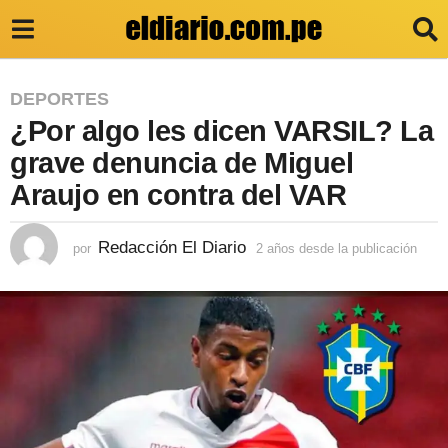
2
DEPORTES
¿Por algo les dicen VARSIL? La
a
ñ
grave denuncia de Miguel
o
Araujo en contra del VAR
s
d
Redacción El Diario
por
2 años desde la publicación
2
a
e
ñ
s
o
s
d
d
e
e
s
l
d
e
a
l