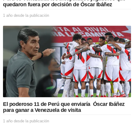
c
quedaron fuera por decisión de Óscar Ibáñez
a
c
1 año desde la publicación
1
i
a
ó
ñ
n
o
d
e
s
d
e
l
a
p
u
b
l
i
El poderoso 11 de Perú que enviaría Óscar Ibáñez
c
para ganar a Venezuela de visita
a
c
1 año desde la publicación
1
i
a
ó
ñ