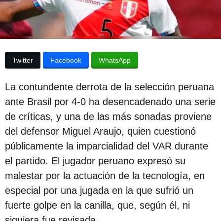
p
a
p
u
u
b
b
l
l
i
Twitter
Facebook
WhatsApp
c
i
a
c
c
La contundente derrota de la selección peruana
i
a
ó
ante Brasil por 4-0 ha desencadenado una serie
c
n
de críticas, y una de las más sonadas proviene
i
del defensor Miguel Araujo, quien cuestionó
ó
públicamente la imparcialidad del VAR durante
n
el partido. El jugador peruano expresó su
2
malestar por la actuación de la tecnología, en
a
especial por una jugada en la que sufrió un
ñ
fuerte golpe en la canilla, que, según él, ni
o
siquiera fue revisada.