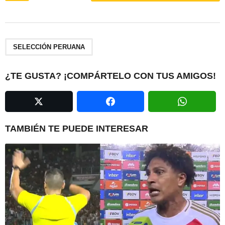
s
t
P
a
SELECCIÓN PERUANA
g
i
¿TE GUSTA? ¡COMPÁRTELO CON TUS AMIGOS!
n
a
t
i
TAMBIÉN TE PUEDE INTERESAR
o
n