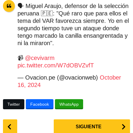
🗣 Miguel Araujo, defensor de la selección
peruana 🇵🇪: "Qué raro que para ellos el
tema del VAR favorezca siempre. Yo en el
segundo tiempo tuve un ataque donde
tengo marcado la canilla ensangrentada y
ni la miraron".
📹
@cevivarm
pic.twitter.com/W7dOBVZvfT
— Ovacion.pe (@ovacionweb)
October
16, 2024
Twitter
Facebook
WhatsApp
P
SIGUIENTE
o