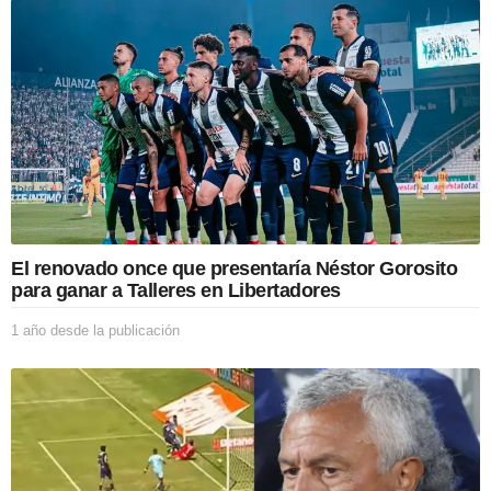
n
El renovado once que presentaría Néstor Gorosito
para ganar a Talleres en Libertadores
1 año desde la publicación
1
a
ñ
o
d
e
s
d