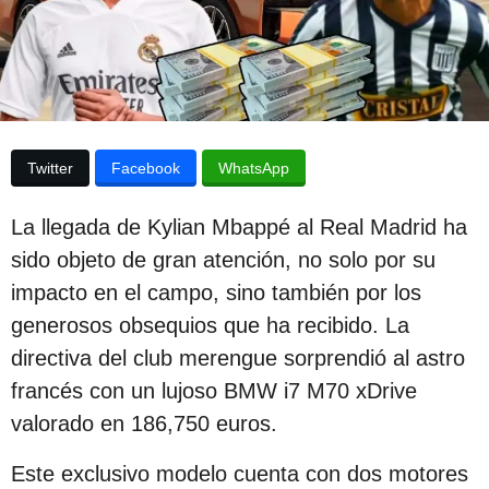
e
p
l
u
a
p
b
u
l
b
l
i
i
Twitter
Facebook
WhatsApp
c
c
a
a
c
La llegada de Kylian Mbappé al Real Madrid ha
i
c
ó
sido objeto de gran atención, no solo por su
i
n
impacto en el campo, sino también por los
ó
generosos obsequios que ha recibido. La
n
directiva del club merengue sorprendió al astro
2
francés con un lujoso BMW i7 M70 xDrive
a
valorado en 186,750 euros.
ñ
o
Este exclusivo modelo cuenta con dos motores