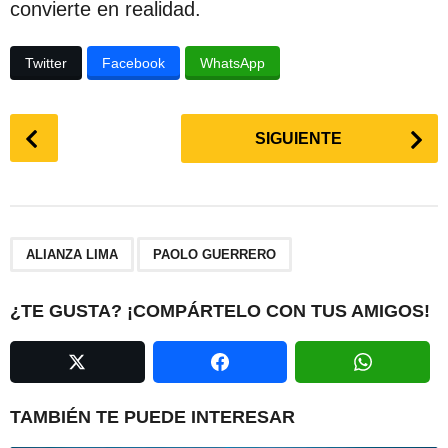
convierte en realidad.
Twitter
Facebook
WhatsApp
P
SIGUIENTE
o
s
t
P
,
a
ALIANZA LIMA
PAOLO GUERRERO
g
i
¿TE GUSTA? ¡COMPÁRTELO CON TUS AMIGOS!
n
a
t
i
TAMBIÉN TE PUEDE INTERESAR
o