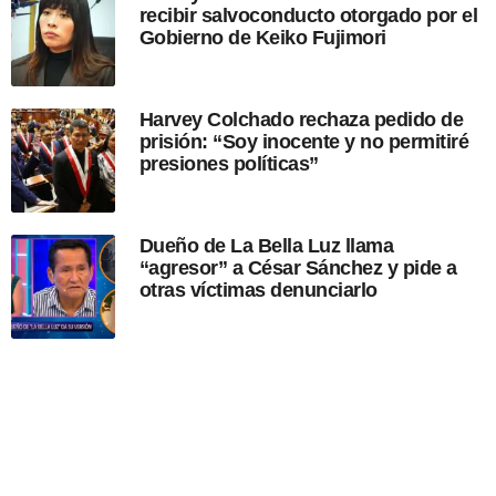
recibir salvoconducto otorgado por el
i
Gobierno de Keiko Fujimori
ó
n
Harvey Colchado rechaza pedido de
prisión: “Soy inocente y no permitiré
presiones políticas”
Dueño de La Bella Luz llama
“agresor” a César Sánchez y pide a
otras víctimas denunciarlo