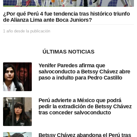
b
l
i
¿Por qué Perú 4 fue tendencia tras histórico triunfo
c
de Alianza Lima ante Boca Juniors?
a
c
1 año desde la publicación
1
i
a
ó
ñ
n
o
ÚLTIMAS NOTICIAS
d
e
Yenifer Paredes afirma que
s
salvoconducto a Betssy Chávez abre
d
paso a indulto para Pedro Castillo
e
l
a
p
Perú advierte a México que podrá
u
pedir la extradición de Betssy Chávez
b
tras conceder salvoconducto
l
i
c
a
Betssy Chávez abandona el Perú tras
c