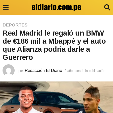
2
DEPORTES
Real Madrid le regaló un BMW
a
ñ
de €186 mil a Mbappé y el auto
o
que Alianza podría darle a
s
Guerrero
d
e
Redacción El Diario
por
2 años desde la publicación
2
a
s
ñ
d
o
s
e
d
e
l
s
a
d