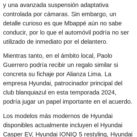
s
y una avanzada suspensión adaptativa
d
controlada por cámaras. Sin embargo, un
e
detalle curioso es que Mbappé aún no sabe
s
conducir, por lo que el automóvil podría no ser
d
utilizado de inmediato por el delantero.
e
Mientras tanto, en el ámbito local, Paolo
l
Guerrero podría recibir un regalo similar si
a
concreta su fichaje por Alianza Lima. La
p
empresa Hyundai, patrocinador principal del
u
club blanquiazul en esta temporada 2024,
b
podría jugar un papel importante en el acuerdo.
l
i
Los modelos más modernos de Hyundai
c
disponibles actualmente incluyen el Hyundai
a
Casper EV, Hyundai IONIQ 5 restyling, Hyundai