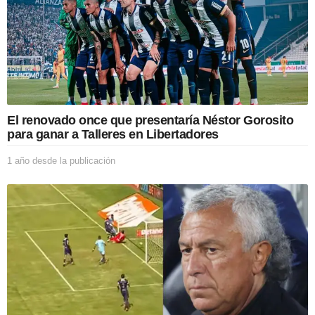
El renovado once que presentaría Néstor Gorosito
para ganar a Talleres en Libertadores
1 año desde la publicación
1
a
ñ
o
d
e
s
d
e
l
a
p