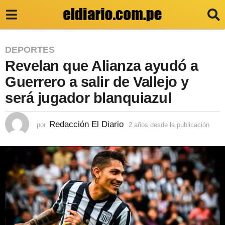
2
DEPORTES
Revelan que Alianza ayudó a
a
ñ
Guerrero a salir de Vallejo y
o
será jugador blanquiazul
s
d
Redacción El Diario
por
2 años desde la publicación
2
a
e
ñ
s
o
s
d
d
e
e
s
l
d
e
a
l