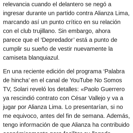
s
relevancia cuando el delantero se negó a
d
ingresar durante un partido contra Alianza Lima,
e
marcando así un punto crítico en su relación
s
con el club trujillano. Sin embargo, ahora
d
parece que el ‘Depredador’ está a punto de
e
cumplir su sueño de vestir nuevamente la
l
camiseta blanquiazul.
a
En una reciente edición del programa ‘Palabra
p
de hincha’ en el canal de YouTube No Somos
u
TV, Solari reveló los detalles: «Paolo Guerrero
b
ya rescindió contrato con César Vallejo y va a
l
jugar por Alianza Lima. Lo presentarían, si no
i
me equivoco, antes del fin de semana. Además,
c
tengo información de que Alianza ha contribuido
a