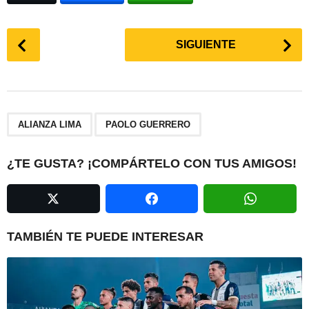
P
SIGUIENTE
o
s
t
P
,
a
ALIANZA LIMA
PAOLO GUERRERO
g
i
¿TE GUSTA? ¡COMPÁRTELO CON TUS AMIGOS!
n
a
t
i
TAMBIÉN TE PUEDE INTERESAR
o
n