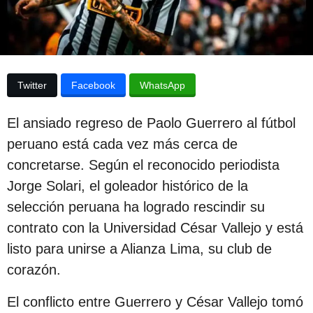
p
a
p
u
u
b
b
l
l
i
Twitter
Facebook
WhatsApp
c
i
a
c
c
El ansiado regreso de Paolo Guerrero al fútbol
i
a
ó
peruano está cada vez más cerca de
c
n
concretarse. Según el reconocido periodista
i
Jorge Solari, el goleador histórico de la
ó
selección peruana ha logrado rescindir su
n
contrato con la Universidad César Vallejo y está
2
listo para unirse a Alianza Lima, su club de
a
corazón.
ñ
o
El conflicto entre Guerrero y César Vallejo tomó