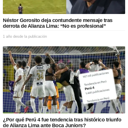
u
b
l
i
Néstor Gorosito deja contundente mensaje tras
c
derrota de Alianza Lima: “No es profesional”
a
c
1 año desde la publicación
1
i
a
ó
ñ
n
o
d
e
s
d
e
l
a
p
u
b
l
i
¿Por qué Perú 4 fue tendencia tras histórico triunfo
c
de Alianza Lima ante Boca Juniors?