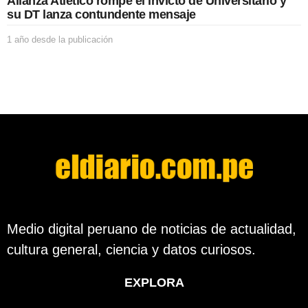
Alianza Atlético rompe el invicto de Universitario y
i
su DT lanza contundente mensaje
c
a
1 año desde la publicación
1
c
a
i
ñ
ó
o
n
d
e
s
d
e
l
a
p
u
b
l
Medio digital peruano de noticias de actualidad,
i
cultura general, ciencia y datos curiosos.
c
a
c
EXPLORA
i
ó