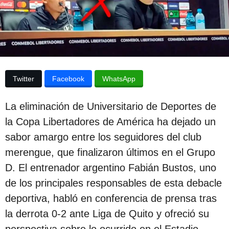
e
p
l
u
a
p
b
u
l
b
l
i
i
Twitter
Facebook
WhatsApp
c
c
a
a
c
La eliminación de Universitario de Deportes de
i
c
ó
la Copa Libertadores de América ha dejado un
i
n
sabor amargo entre los seguidores del club
ó
merengue, que finalizaron últimos en el Grupo
n
D. El entrenador argentino Fabián Bustos, uno
2
de los principales responsables de esta debacle
a
deportiva, habló en conferencia de prensa tras
ñ
la derrota 0-2 ante Liga de Quito y ofreció su
o
perspectiva sobre lo ocurrido en el Estadio