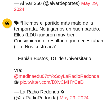
— Al Var 360 (@alvardeportes)
May 29,
2024
🗣️ “Hicimos el partido más malo de la
temporada. No jugamos un buen partido.
Ellos (LDU) jugaron muy bien.
Consiguieron el resultado que necesitaban
(…). Nos costó acá”
– Fabián Bustos, DT de Universitario
Vía:
@medinaedu07
#YoSoyLaRadioRedonda
📻
pic.twitter.com/DXvCMHYCeD
— La Radio Redonda ⚽️
(@LaRadioRedonda)
May 29, 2024