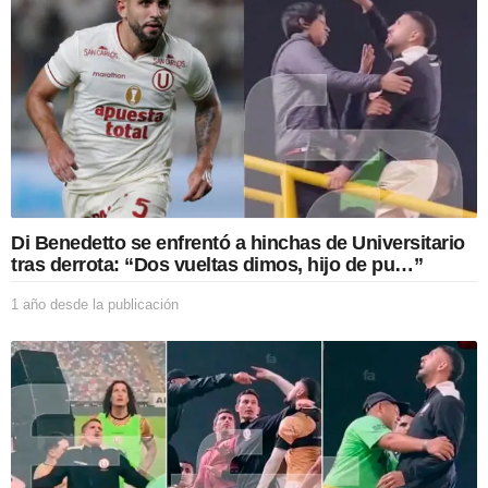
Di Benedetto se enfrentó a hinchas de Universitario
tras derrota: “Dos vueltas dimos, hijo de pu…”
1 año desde la publicación
1
a
ñ
o
d
e
s
d
e