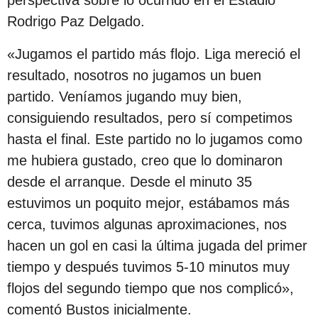
s
Rodrigo Paz Delgado.
d
e
«Jugamos el partido más flojo. Liga mereció el
s
resultado, nosotros no jugamos un buen
d
partido. Veníamos jugando muy bien,
e
consiguiendo resultados, pero sí competimos
l
hasta el final. Este partido no lo jugamos como
a
me hubiera gustado, creo que lo dominaron
p
desde el arranque. Desde el minuto 35
u
estuvimos un poquito mejor, estábamos más
b
cerca, tuvimos algunas aproximaciones, nos
l
hacen un gol en casi la última jugada del primer
i
tiempo y después tuvimos 5-10 minutos muy
c
flojos del segundo tiempo que nos complicó»,
a
comentó Bustos inicialmente.