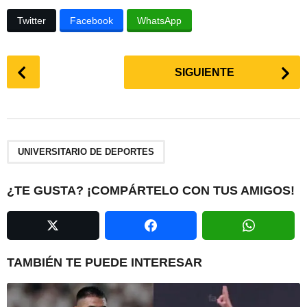
Twitter
Facebook
WhatsApp
P
SIGUIENTE
o
s
t
P
a
UNIVERSITARIO DE DEPORTES
g
i
¿TE GUSTA? ¡COMPÁRTELO CON TUS AMIGOS!
n
a
t
i
TAMBIÉN TE PUEDE INTERESAR
o
n