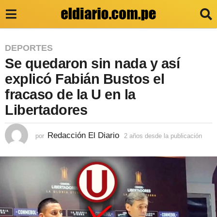
2
DEPORTES
Se quedaron sin nada y así
a
ñ
explicó Fabián Bustos el
o
fracaso de la U en la
s
Libertadores
d
e
Redacción El Diario
por
2 años desde la publicación
2
a
s
ñ
d
o
s
e
d
e
l
s
a
d