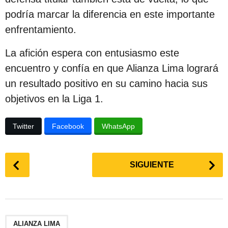
podría marcar la diferencia en este importante
enfrentamiento.
La afición espera con entusiasmo este
encuentro y confía en que Alianza Lima logrará
un resultado positivo en su camino hacia sus
objetivos en la Liga 1.
Twitter
Facebook
WhatsApp
P
SIGUIENTE
o
s
t
P
a
ALIANZA LIMA