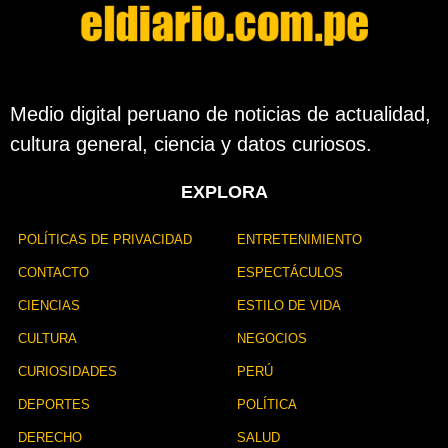
l
a
p
u
b
l
Medio digital peruano de noticias de actualidad,
i
cultura general, ciencia y datos curiosos.
c
a
c
EXPLORA
i
ó
n
POLÍTICAS DE PRIVACIDAD
ENTRETENIMIENTO
CONTACTO
ESPECTÁCULOS
CIENCIAS
ESTILO DE VIDA
CULTURA
NEGOCIOS
CURIOSIDADES
PERÚ
DEPORTES
POLÍTICA
DERECHO
SALUD