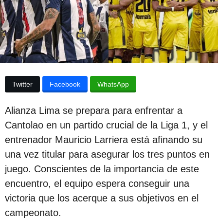
p
d
e
u
l
b
a
p
l
u
i
b
l
c
i
Twitter
Facebook
WhatsApp
c
a
a
c
c
Alianza Lima se prepara para enfrentar a
i
i
Cantolao en un partido crucial de la Liga 1, y el
ó
ó
n
entrenador Mauricio Larriera está afinando su
n
una vez titular para asegurar los tres puntos en
3
juego. Conscientes de la importancia de este
a
encuentro, el equipo espera conseguir una
ñ
victoria que los acerque a sus objetivos en el
o
campeonato.