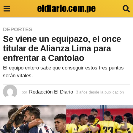
3
DEPORTES
Se viene un equipazo, el once
a
ñ
titular de Alianza Lima para
o
enfrentar a Cantolao
s
El equipo entero sabe que conseguir estos tres puntos
d
serán vitales.
e
s
Redacción El Diario
por
3 años desde la publicación
3
a
d
ñ
e
o
s
l
d
e
a
s