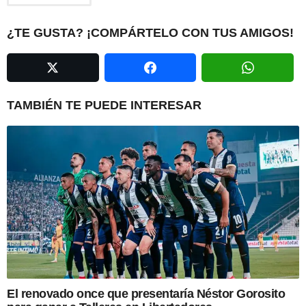
g
i
¿TE GUSTA? ¡COMPÁRTELO CON TUS AMIGOS!
n
a
t
i
TAMBIÉN TE PUEDE INTERESAR
o
n
El renovado once que presentaría Néstor Gorosito