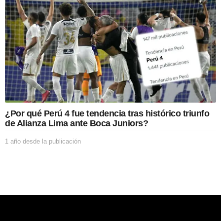
d
e
s
d
e
l
a
p
u
b
l
i
¿Por qué Perú 4 fue tendencia tras histórico triunfo
c
de Alianza Lima ante Boca Juniors?
a
c
1 año desde la publicación
1
i
a
ó
ñ
n
o
d
e
s
d
e