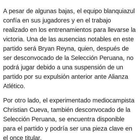
s
A pesar de algunas bajas, el equipo blanquiazul
d
confía en sus jugadores y en el trabajo
e
realizado en los entrenamientos para llevarse la
s
victoria. Una de las ausencias notables en este
d
partido será Bryan Reyna, quien, después de
e
ser desconvocado de la Selección Peruana, no
l
podrá jugar debido a una suspensión de un
a
partido por su expulsión anterior ante Alianza
p
Atlético.
u
b
Por otro lado, el experimentado mediocampista
l
Christian Cueva, también desconvocado de la
i
Selección Peruana, se encuentra disponible
c
para el partido y podría ser una pieza clave en
a
el once titular.