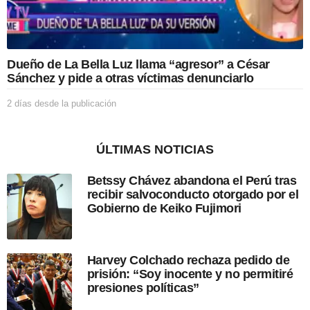
l
i
c
a
c
Dueño de La Bella Luz llama “agresor” a César
i
Sánchez y pide a otras víctimas denunciarlo
ó
n
2 días desde la publicación
2
d
í
a
ÚLTIMAS NOTICIAS
s
d
Betssy Chávez abandona el Perú tras
e
recibir salvoconducto otorgado por el
s
Gobierno de Keiko Fujimori
d
e
l
a
Harvey Colchado rechaza pedido de
p
prisión: “Soy inocente y no permitiré
u
presiones políticas”
b
l