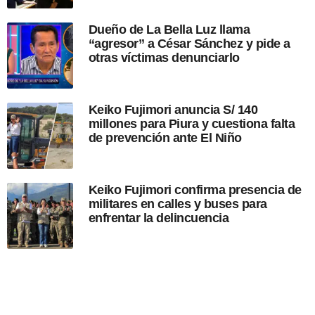
i
c
Dueño de La Bella Luz llama
a
“agresor” a César Sánchez y pide a
c
otras víctimas denunciarlo
i
ó
n
Keiko Fujimori anuncia S/ 140
millones para Piura y cuestiona falta
de prevención ante El Niño
Keiko Fujimori confirma presencia de
militares en calles y buses para
enfrentar la delincuencia