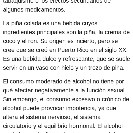
tabaquismo o los efectos secundarios de
s
algunos medicamentos.
d
e
La piña colada es una bebida cuyos
s
ingredientes principales son la piña, la crema de
d
coco y el ron. Su origen es incierto, pero se
e
cree que se creó en Puerto Rico en el siglo XX.
l
Es una bebida dulce y refrescante, que se suele
a
servir en un vaso con hielo y un trozo de piña.
p
El consumo moderado de alcohol no tiene por
u
qué afectar negativamente a la función sexual.
b
Sin embargo, el consumo excesivo o crónico de
l
alcohol puede provocar impotencia, ya que
i
altera el sistema nervioso, el sistema
c
circulatorio y el equilibrio hormonal. El alcohol
a