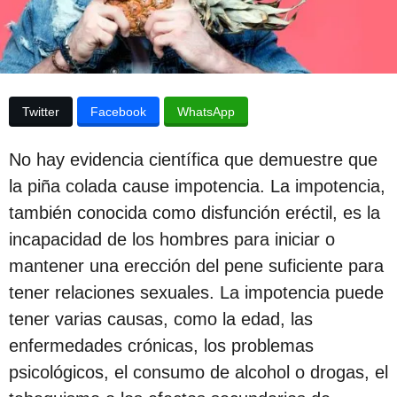
p
a
p
u
u
b
b
l
l
i
Twitter
Facebook
WhatsApp
i
c
a
c
c
No hay evidencia científica que demuestre que
i
a
ó
la piña colada cause impotencia. La impotencia,
c
n
también conocida como disfunción eréctil, es la
i
incapacidad de los hombres para iniciar o
ó
mantener una erección del pene suficiente para
n
tener relaciones sexuales. La impotencia puede
3
tener varias causas, como la edad, las
a
enfermedades crónicas, los problemas
ñ
psicológicos, el consumo de alcohol o drogas, el
o