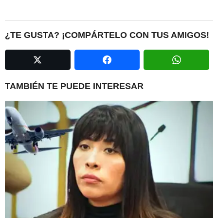
s
t
P
¿TE GUSTA? ¡COMPÁRTELO CON TUS AMIGOS!
a
g
i
n
TAMBIÉN TE PUEDE INTERESAR
a
t
i
o
n