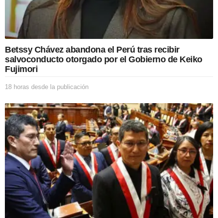
Betssy Chávez abandona el Perú tras recibir
salvoconducto otorgado por el Gobierno de Keiko
Fujimori
18 horas desde la publicación
1
8
h
o
r
a
s
d
e
s
d
e
l
a
p