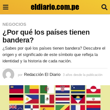
3
NEGOCIOS
¿Por qué los países tienen
a
ñ
bandera?
o
¿Sabes por qué los países tienen bandera? Descubre el
s
origen y el significado de este símbolo que refleja la
d
identidad y la historia de cada nación.
e
Redacción El Diario
por
3 años desde la publicación
3
s
a
d
ñ
o
e
s
l
d
e
a
s