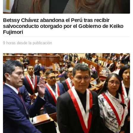
Betssy Chávez abandona el Perú tras recibir
salvoconducto otorgado por el Gobierno de Keiko
Fujimori
9 horas desde la publicación
9
h
o
r
a
s
d
e
s
d
e
l
a
p
u
b