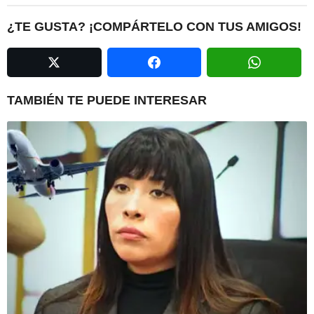
t
P
¿TE GUSTA? ¡COMPÁRTELO CON TUS AMIGOS!
a
g
i
n
TAMBIÉN TE PUEDE INTERESAR
a
t
i
o
n