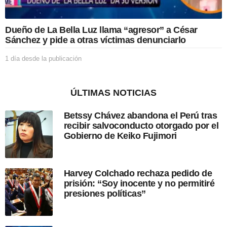
a
c
i
Dueño de La Bella Luz llama “agresor” a César
ó
Sánchez y pide a otras víctimas denunciarlo
n
1 día desde la publicación
1
d
í
a
ÚLTIMAS NOTICIAS
d
e
Betssy Chávez abandona el Perú tras
s
recibir salvoconducto otorgado por el
d
Gobierno de Keiko Fujimori
e
l
a
p
Harvey Colchado rechaza pedido de
u
prisión: “Soy inocente y no permitiré
b
presiones políticas”
l
i
c
a