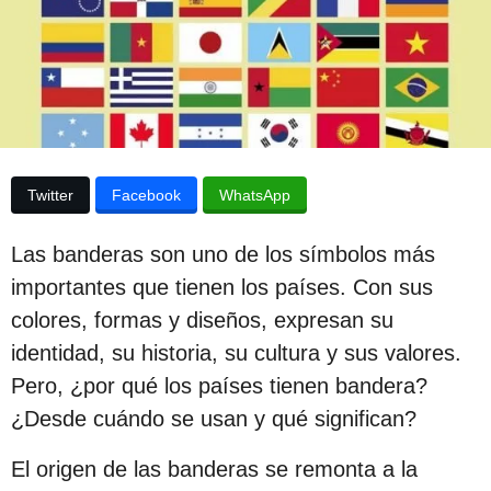
p
d
e
u
l
a
b
p
l
u
b
i
l
c
i
Twitter
Facebook
WhatsApp
c
a
a
c
c
Las banderas son uno de los símbolos más
i
i
ó
importantes que tienen los países. Con sus
n
ó
colores, formas y diseños, expresan su
n
identidad, su historia, su cultura y sus valores.
3
Pero, ¿por qué los países tienen bandera?
a
¿Desde cuándo se usan y qué significan?
ñ
El origen de las banderas se remonta a la
o