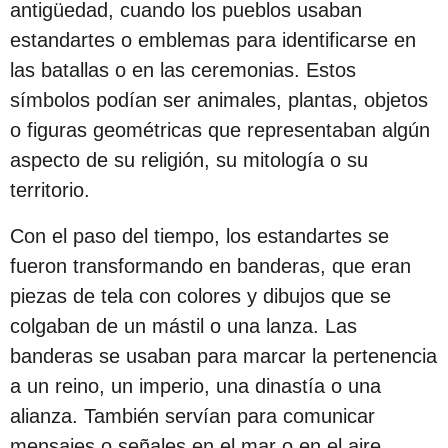
antigüedad, cuando los pueblos usaban
s
estandartes o emblemas para identificarse en
d
las batallas o en las ceremonias. Estos
e
símbolos podían ser animales, plantas, objetos
s
o figuras geométricas que representaban algún
d
aspecto de su religión, su mitología o su
e
territorio.
l
a
Con el paso del tiempo, los estandartes se
p
fueron transformando en banderas, que eran
u
piezas de tela con colores y dibujos que se
b
colgaban de un mástil o una lanza. Las
l
banderas se usaban para marcar la pertenencia
i
a un reino, un imperio, una dinastía o una
c
alianza. También servían para comunicar
a
mensajes o señales en el mar o en el aire.