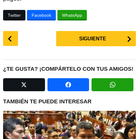
Twitter
Facebook
WhatsApp
P
SIGUIENTE
o
s
t
P
¿TE GUSTA? ¡COMPÁRTELO CON TUS AMIGOS!
a
g
i
n
TAMBIÉN TE PUEDE INTERESAR
a
t
i
o