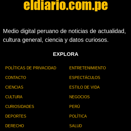
e
l
a
p
u
b
Medio digital peruano de noticias de actualidad,
l
cultura general, ciencia y datos curiosos.
i
c
a
EXPLORA
c
i
ó
POLÍTICAS DE PRIVACIDAD
ENTRETENIMIENTO
n
CONTACTO
ESPECTÁCULOS
CIENCIAS
ESTILO DE VIDA
CULTURA
NEGOCIOS
CURIOSIDADES
PERÚ
DEPORTES
POLÍTICA
DERECHO
SALUD