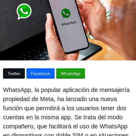
p
d
e
u
s
b
d
e
l
l
i
a
p
c
u
b
a
l
c
i
Twitter
Facebook
WhatsApp
c
i
a
ó
c
WhatsApp, la popular aplicación de mensajería
i
n
ó
propiedad de Meta, ha lanzado una nueva
3
n
función que permitirá a los usuarios tener dos
a
cuentas en la misma app. Se trata del modo
ñ
compañero, que facilitará el uso de WhatsApp
o
en dispositivos con doble SIM o en situaciones