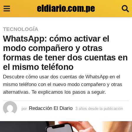
3
TECNOLOGÍA
WhatsApp: cómo activar el
a
ñ
modo compañero y otras
o
formas de tener dos cuentas en
s
el mismo teléfono
d
Descubre cómo usar dos cuentas de WhatsApp en el
e
mismo teléfono con el nuevo modo compañero y otras
s
alternativas. Te explicamos los pasos a seguir.
d
e
Redacción El Diario
por
3 años desde la publicación
3
a
l
ñ
a
o
s