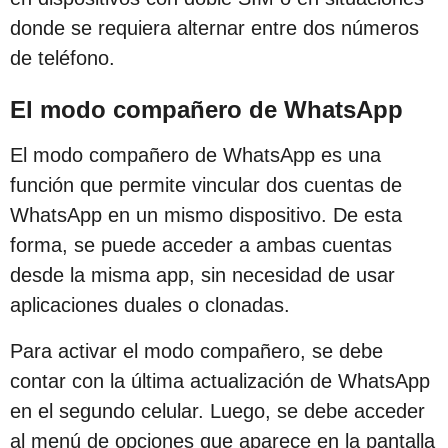
s
donde se requiera alternar entre dos números
d
de teléfono.
e
s
El modo compañero de WhatsApp
d
El modo compañero de WhatsApp es una
e
función que permite vincular dos cuentas de
l
WhatsApp en un mismo dispositivo. De esta
a
forma, se puede acceder a ambas cuentas
p
desde la misma app, sin necesidad de usar
u
aplicaciones duales o clonadas.
b
l
Para activar el modo compañero, se debe
i
contar con la última actualización de WhatsApp
c
en el segundo celular. Luego, se debe acceder
a
al menú de opciones que aparece en la pantalla