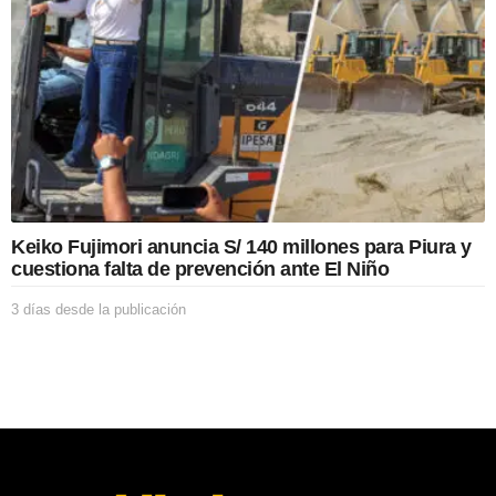
s
d
e
l
a
p
u
b
l
i
c
Keiko Fujimori anuncia S/ 140 millones para Piura y
a
cuestiona falta de prevención ante El Niño
c
i
3 días desde la publicación
3
ó
d
n
í
a
s
d
e
s
d