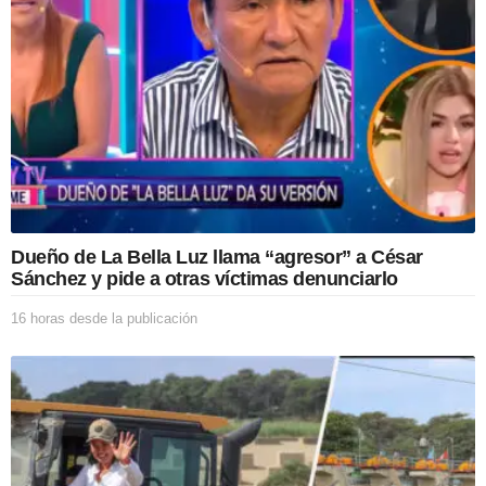
e
s
d
e
l
a
p
u
b
l
i
c
Dueño de La Bella Luz llama “agresor” a César
a
Sánchez y pide a otras víctimas denunciarlo
c
i
16 horas desde la publicación
1
ó
6
n
h
o
r
a
s
d
e