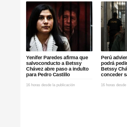
i
n
a
t
i
Yenifer Paredes afirma que
Perú advie
o
salvoconducto a Betssy
podrá pedir
Chávez abre paso a indulto
Betssy Chá
n
para Pedro Castillo
conceder s
16 horas desde la publicación
1
16 horas desde 
6
h
o
r
a
s
d