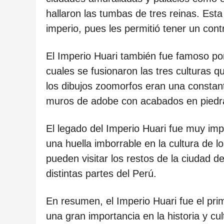
c
hallaron las tumbas de tres reinas. Esta
a
imperio, pues les permitió tener un contr
c
i
El Imperio Huari también fue famoso por
ó
cuales se fusionaron las tres culturas 
n
los dibujos zoomorfos eran una constant
muros de adobe con acabados en piedra
El legado del Imperio Huari fue muy imp
una huella imborrable en la cultura de 
pueden visitar los restos de la ciudad de
distintas partes del Perú.
En resumen, el Imperio Huari fue el pri
una gran importancia en la historia y cu