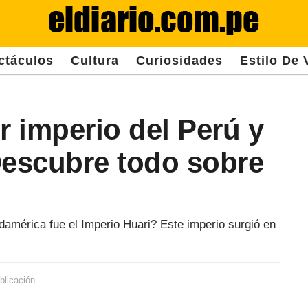
ctáculos
Cultura
Curiosidades
Estilo De 
r imperio del Perú y
escubre todo sobre
damérica fue el Imperio Huari? Este imperio surgió en
blicación
3
a
ñ