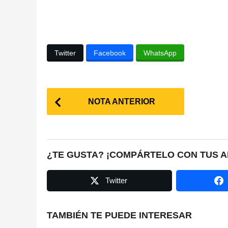
Twitter
Facebook
WhatsApp
P
NOTA ANTERIOR
o
s
t
¿TE GUSTA? ¡COMPÁRTELO CON TUS A
P
Twitter
a
g
TAMBIÉN TE PUEDE INTERESAR