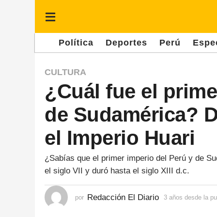
Política
Deportes
Perú
Espe
3
CULTURA
¿Cuál fue el prime
a
ñ
de Sudamérica? D
o
s
el Imperio Huari
d
e
¿Sabías que el primer imperio del Perú y de Su
el siglo VII y duró hasta el siglo XIII d.c.
s
d
Redacción El Diario
por
3 años desde la pu
e