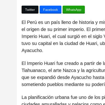
ñ
o
Twitter
Facebook
WhatsApp
s
d
El Perú es un país lleno de historia y 
e
el origen de su primer imperio. El prime
s
Imperio Huari, el cual surgió en el siglo 
d
tuvo su capital en la ciudad de Huari, u
e
Ayacucho.
l
El Imperio Huari fue creado a partir de la
a
Tiahuanaco, el arte Nazca y la agricultu
p
que se expandió desde Ayacucho hasta 
u
sometiendo pueblos mediante su poderío 
b
l
La planificación urbana fue uno de los p
i
ciudades amuralladas y palacios como e