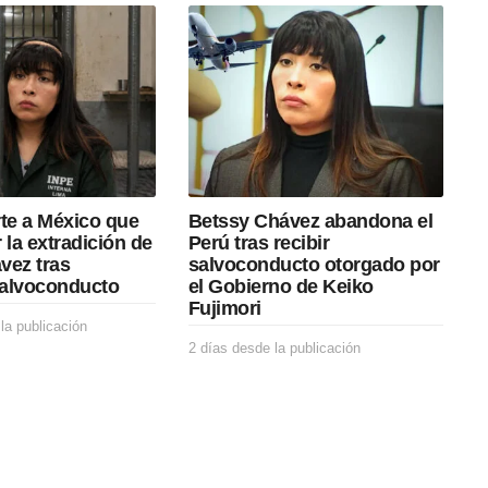
rte a México que
Betssy Chávez abandona el
 la extradición de
Perú tras recibir
vez tras
salvoconducto otorgado por
alvoconducto
el Gobierno de Keiko
Fujimori
la publicación
1
6
2 días desde la publicación
2
h
d
o
í
r
a
a
s
s
d
d
e