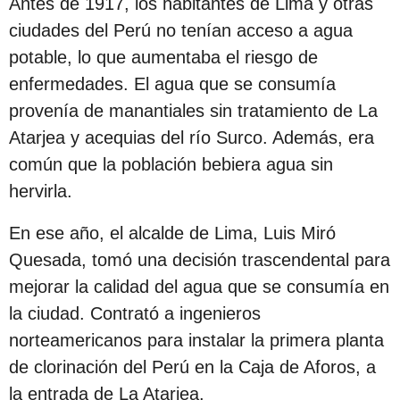
Antes de 1917, los habitantes de Lima y otras
s
ciudades del Perú no tenían acceso a agua
d
potable, lo que aumentaba el riesgo de
e
enfermedades. El agua que se consumía
s
provenía de manantiales sin tratamiento de La
d
Atarjea y acequias del río Surco. Además, era
e
común que la población bebiera agua sin
l
hervirla.
a
p
En ese año, el alcalde de Lima, Luis Miró
u
Quesada, tomó una decisión trascendental para
b
mejorar la calidad del agua que se consumía en
l
la ciudad. Contrató a ingenieros
i
norteamericanos para instalar la primera planta
c
de clorinación del Perú en la Caja de Aforos, a
a
la entrada de La Atarjea.