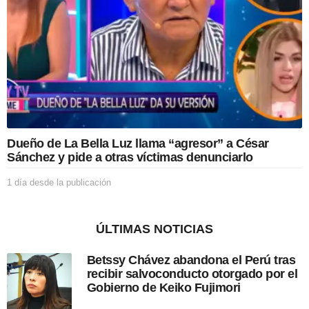
l
a
p
u
b
l
i
c
a
c
i
Dueño de La Bella Luz llama “agresor” a César
ó
Sánchez y pide a otras víctimas denunciarlo
n
1 día desde la publicación
1
d
í
a
ÚLTIMAS NOTICIAS
d
e
Betssy Chávez abandona el Perú tras
s
recibir salvoconducto otorgado por el
d
Gobierno de Keiko Fujimori
e
l