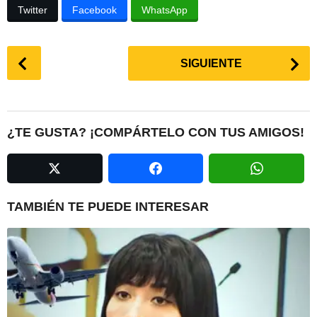
Twitter
Facebook
WhatsApp
P
SIGUIENTE
o
s
t
P
¿TE GUSTA? ¡COMPÁRTELO CON TUS AMIGOS!
a
g
i
n
TAMBIÉN TE PUEDE INTERESAR
a
t
i
o
n