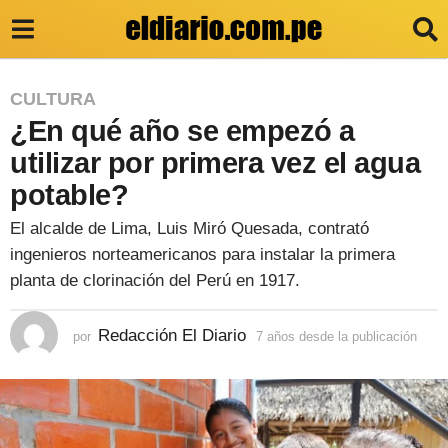
7
CULTURA
¿En qué año se empezó a
a
ñ
utilizar por primera vez el agua
o
potable?
s
El alcalde de Lima, Luis Miró Quesada, contrató
d
ingenieros norteamericanos para instalar la primera
e
planta de clorinación del Perú en 1917.
s
Redacción El Diario
d
por
7 años desde la publicación
3
a
e
ñ
o
l
s
a
d