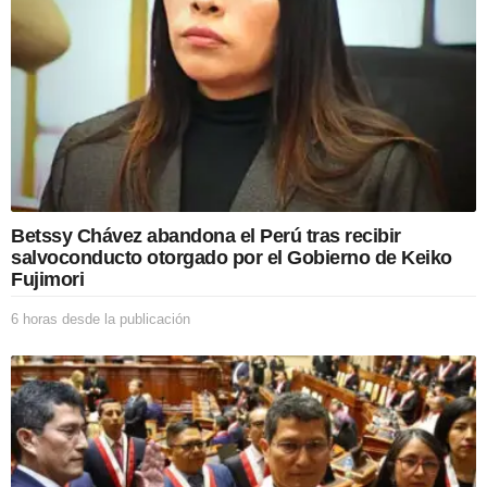
Betssy Chávez abandona el Perú tras recibir
salvoconducto otorgado por el Gobierno de Keiko
Fujimori
6 horas desde la publicación
6
h
o
r
a
s
d
e
s