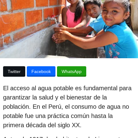
e
p
s
u
d
e
b
l
l
a
p
i
u
b
c
l
a
i
c
c
a
Twitter
Facebook
WhatsApp
i
c
i
ó
El acceso al agua potable es fundamental para
ó
n
n
garantizar la salud y el bienestar de la
3
población. En el Perú, el consumo de agua no
a
potable fue una práctica común hasta la
ñ
primera década del siglo XX.
o