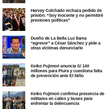
a
p
Harvey Colchado rechaza pedido de
u
prisión: “Soy inocente y no permitiré
b
presiones políticas”
l
i
c
a
Dueño de La Bella Luz llama
c
“agresor” a César Sánchez y pide a
i
otras víctimas denunciarlo
ó
n
Keiko Fujimori anuncia S/ 140
millones para Piura y cuestiona falta
de prevención ante El Niño
Keiko Fujimori confirma presencia de
militares en calles y buses para
enfrentar la delincuencia