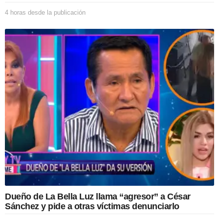
4 horas desde la publicación
4
h
o
r
a
s
d
e
s
d
e
l
a
p
u
b
l
i
c
a
Dueño de La Bella Luz llama “agresor” a César
c
Sánchez y pide a otras víctimas denunciarlo
i
ó