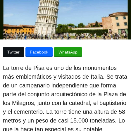
p
d
e
u
l
a
b
p
l
u
b
i
l
c
i
Twitter
Facebook
WhatsApp
c
a
a
c
c
La torre de Pisa es uno de los monumentos
i
i
ó
más emblemáticos y visitados de Italia. Se trata
n
ó
de un campanario independiente que forma
n
parte del conjunto arquitectónico de la Plaza de
3
los Milagros, junto con la catedral, el baptisterio
a
y el cementerio. La torre tiene una altura de 58
ñ
metros y un peso de casi 15.000 toneladas. Lo
o
que la hace tan especial es su notable