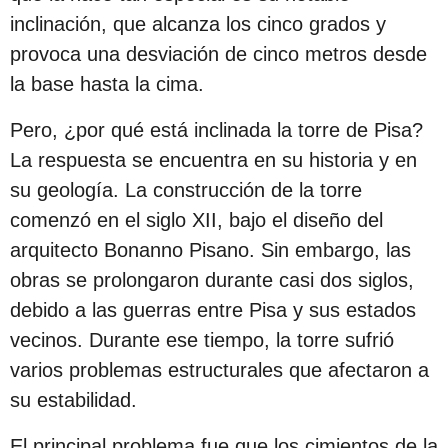
s
inclinación, que alcanza los cinco grados y
d
provoca una desviación de cinco metros desde
e
la base hasta la cima.
s
Pero, ¿por qué está inclinada la torre de Pisa?
d
La respuesta se encuentra en su historia y en
e
su geología. La construcción de la torre
l
comenzó en el siglo XII, bajo el diseño del
a
arquitecto Bonanno Pisano. Sin embargo, las
p
obras se prolongaron durante casi dos siglos,
u
debido a las guerras entre Pisa y sus estados
b
vecinos. Durante ese tiempo, la torre sufrió
l
varios problemas estructurales que afectaron a
i
su estabilidad.
c
a
El principal problema fue que los cimientos de la