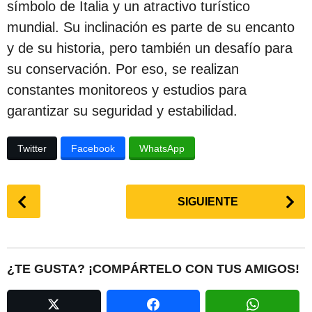
símbolo de Italia y un atractivo turístico
mundial. Su inclinación es parte de su encanto
y de su historia, pero también un desafío para
su conservación. Por eso, se realizan
constantes monitoreos y estudios para
garantizar su seguridad y estabilidad.
Twitter
Facebook
WhatsApp
P
SIGUIENTE
o
s
t
P
¿TE GUSTA? ¡COMPÁRTELO CON TUS AMIGOS!
a
g