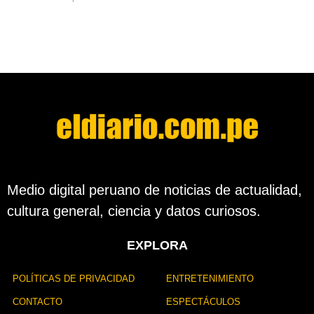
d
í
a
s
d
e
s
d
e
l
a
p
u
b
Medio digital peruano de noticias de actualidad,
l
cultura general, ciencia y datos curiosos.
i
c
a
EXPLORA
c
i
ó
POLÍTICAS DE PRIVACIDAD
ENTRETENIMIENTO
n
CONTACTO
ESPECTÁCULOS