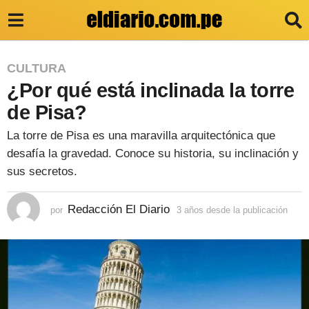
3
CULTURA
¿Por qué está inclinada la torre
a
ñ
de Pisa?
o
La torre de Pisa es una maravilla arquitectónica que
s
desafía la gravedad. Conoce su historia, su inclinación y
d
sus secretos.
e
Redacción El Diario
por
3 años desde la publicación
3
s
a
d
ñ
o
e
s
l
d
e
a
s