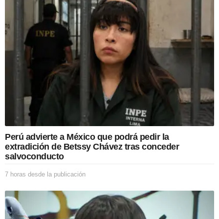
d
e
s
d
e
l
a
p
u
b
l
i
c
a
Perú advierte a México que podrá pedir la
c
extradición de Betssy Chávez tras conceder
i
salvoconducto
ó
n
7 horas desde la publicación
7
h
o
r
a