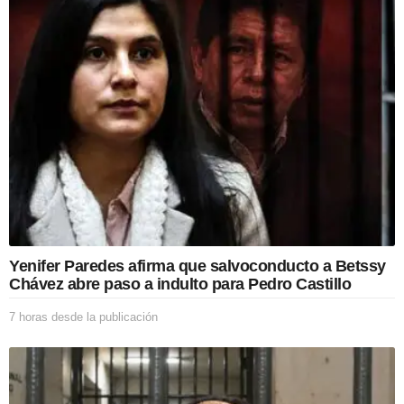
o
n
Yenifer Paredes afirma que salvoconducto a Betssy
Chávez abre paso a indulto para Pedro Castillo
7 horas desde la publicación
7
h
o
r
a
s