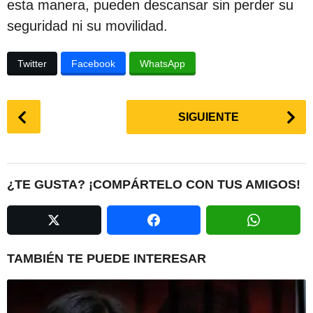
esta manera, pueden descansar sin perder su
seguridad ni su movilidad.
Twitter
Facebook
WhatsApp
P
SIGUIENTE
o
s
t
P
¿TE GUSTA? ¡COMPÁRTELO CON TUS AMIGOS!
a
g
i
n
TAMBIÉN TE PUEDE INTERESAR
a
t
i