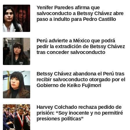
e
Yenifer Paredes afirma que
s
salvoconducto a Betssy Chávez abre
d
paso a indulto para Pedro Castillo
e
l
a
p
Perú advierte a México que podrá
u
pedir la extradición de Betssy Chávez
b
tras conceder salvoconducto
l
i
c
a
Betssy Chávez abandona el Perú tras
c
recibir salvoconducto otorgado por el
i
Gobierno de Keiko Fujimori
ó
n
Harvey Colchado rechaza pedido de
prisión: “Soy inocente y no permitiré
presiones políticas”