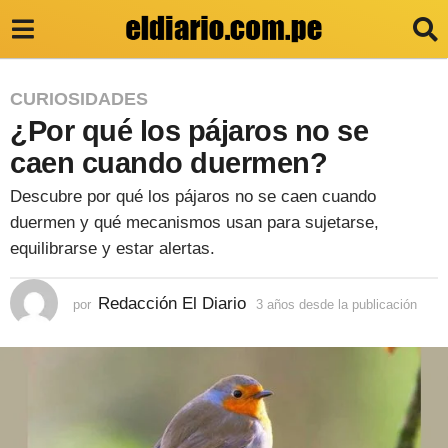
3
CURIOSIDADES
¿Por qué los pájaros no se
a
ñ
caen cuando duermen?
o
Descubre por qué los pájaros no se caen cuando
s
duermen y qué mecanismos usan para sujetarse,
d
equilibrarse y estar alertas.
e
Redacción El Diario
por
3 años desde la publicación
3
s
a
d
ñ
o
e
s
l
d
e
a
s