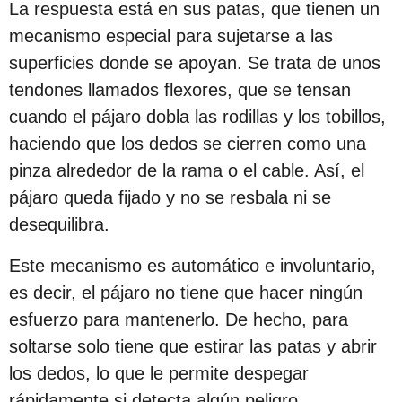
La respuesta está en sus patas, que tienen un
s
mecanismo especial para sujetarse a las
d
superficies donde se apoyan. Se trata de unos
e
tendones llamados flexores, que se tensan
s
cuando el pájaro dobla las rodillas y los tobillos,
d
haciendo que los dedos se cierren como una
e
pinza alrededor de la rama o el cable. Así, el
l
pájaro queda fijado y no se resbala ni se
a
desequilibra.
p
u
Este mecanismo es automático e involuntario,
b
es decir, el pájaro no tiene que hacer ningún
l
esfuerzo para mantenerlo. De hecho, para
i
soltarse solo tiene que estirar las patas y abrir
c
los dedos, lo que le permite despegar
a
rápidamente si detecta algún peligro.