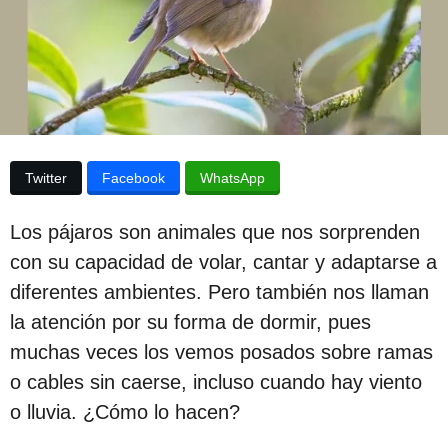
p
d
e
u
l
a
b
p
l
u
b
i
l
c
i
Twitter
Facebook
WhatsApp
c
a
a
c
c
Los pájaros son animales que nos sorprenden
i
i
ó
con su capacidad de volar, cantar y adaptarse a
n
ó
diferentes ambientes. Pero también nos llaman
n
la atención por su forma de dormir, pues
3
muchas veces los vemos posados sobre ramas
a
o cables sin caerse, incluso cuando hay viento
ñ
o lluvia. ¿Cómo lo hacen?
o