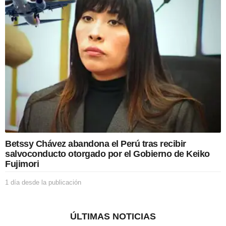
s
d
e
s
d
e
l
a
p
u
b
l
i
c
a
Betssy Chávez abandona el Perú tras recibir
c
salvoconducto otorgado por el Gobierno de Keiko
i
Fujimori
ó
n
1 día desde la publicación
1
d
í
a
ÚLTIMAS NOTICIAS
d