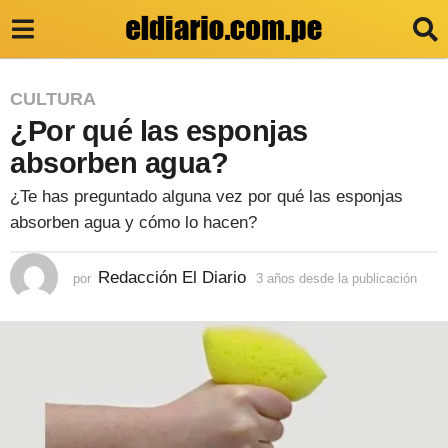
3
CULTURA
¿Por qué las esponjas
a
ñ
absorben agua?
o
¿Te has preguntado alguna vez por qué las esponjas
s
absorben agua y cómo lo hacen?
d
e
Redacción El Diario
por
3 años desde la publicación
3
a
s
ñ
d
o
s
e
d
e
l
s
a
d