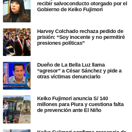
recibir salvoconducto otorgado por el
d
Gobierno de Keiko Fujimori
e
l
a
p
Harvey Colchado rechaza pedido de
u
prisión: “Soy inocente y no permitiré
b
presiones políticas”
l
i
c
a
Dueño de La Bella Luz llama
c
“agresor” a César Sánchez y pide a
i
otras víctimas denunciarlo
ó
n
Keiko Fujimori anuncia S/ 140
millones para Piura y cuestiona falta
de prevención ante El Niño