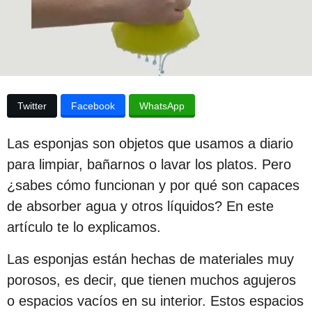
e
p
l
u
a
p
b
u
b
l
l
i
i
Twitter
Facebook
WhatsApp
c
c
a
a
c
Las esponjas son objetos que usamos a diario
i
c
ó
para limpiar, bañarnos o lavar los platos. Pero
i
n
¿sabes cómo funcionan y por qué son capaces
ó
de absorber agua y otros líquidos? En este
n
artículo te lo explicamos.
3
a
Las esponjas están hechas de materiales muy
ñ
porosos, es decir, que tienen muchos agujeros
o
o espacios vacíos en su interior. Estos espacios