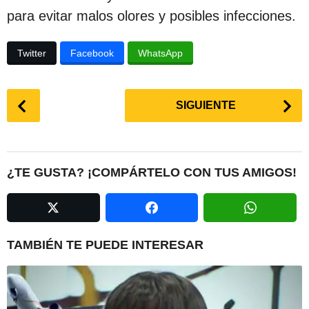
para evitar malos olores y posibles infecciones.
Twitter
Facebook
WhatsApp
P
SIGUIENTE
o
s
t
P
¿TE GUSTA? ¡COMPÁRTELO CON TUS AMIGOS!
a
g
i
n
TAMBIÉN TE PUEDE INTERESAR
a
t
i