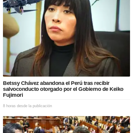
o
n
Betssy Chávez abandona el Perú tras recibir
salvoconducto otorgado por el Gobierno de Keiko
Fujimori
8 horas desde la publicación
8
h
o
r
a