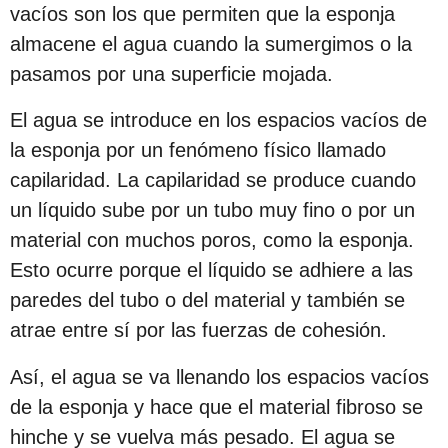
s
vacíos son los que permiten que la esponja
d
almacene el agua cuando la sumergimos o la
e
pasamos por una superficie mojada.
s
El agua se introduce en los espacios vacíos de
d
la esponja por un fenómeno físico llamado
e
capilaridad. La capilaridad se produce cuando
l
un líquido sube por un tubo muy fino o por un
a
material con muchos poros, como la esponja.
p
Esto ocurre porque el líquido se adhiere a las
u
paredes del tubo o del material y también se
b
atrae entre sí por las fuerzas de cohesión.
l
i
Así, el agua se va llenando los espacios vacíos
c
de la esponja y hace que el material fibroso se
a
hinche y se vuelva más pesado. El agua se