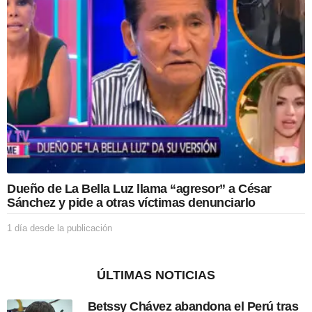
s
d
e
l
a
p
u
b
l
i
c
a
c
i
Dueño de La Bella Luz llama “agresor” a César
ó
Sánchez y pide a otras víctimas denunciarlo
n
1 día desde la publicación
1
d
í
a
ÚLTIMAS NOTICIAS
d
e
Betssy Chávez abandona el Perú tras
s