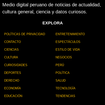
l
Medio digital peruano de noticias de actualidad,
i
cultura general, ciencia y datos curiosos.
c
a
c
EXPLORA
i
ó
n
POLÍTICAS DE PRIVACIDAD
ENTRETENIMIENTO
CONTACTO
ESPECTÁCULOS
CIENCIAS
ESTILO DE VIDA
CULTURA
NEGOCIOS
CURIOSIDADES
PERÚ
DEPORTES
POLÍTICA
DERECHO
SALUD
ECONOMÍA
TECNOLOGÍA
EDUCACIÓN
TENDENCIAS