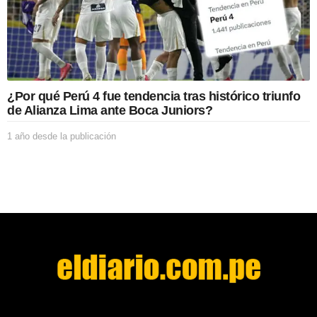
l
a
p
u
b
l
i
¿Por qué Perú 4 fue tendencia tras histórico triunfo
c
de Alianza Lima ante Boca Juniors?
a
c
1 año desde la publicación
1
i
a
ó
ñ
n
o
d
e
s
d
e
l
a
p
u
b