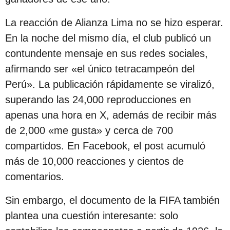
s
d
La reacción de Alianza Lima no se hizo esperar.
e
En la noche del mismo día, el club publicó un
s
contundente mensaje en sus redes sociales,
d
afirmando ser «el único tetracampeón del
e
Perú». La publicación rápidamente se viralizó,
l
superando las 24,000 reproducciones en
a
apenas una hora en X, además de recibir más
p
de 2,000 «me gusta» y cerca de 700
u
compartidos. En Facebook, el post acumuló
b
más de 10,000 reacciones y cientos de
l
comentarios.
i
Sin embargo, el documento de la FIFA también
c
plantea una cuestión interesante: solo
a