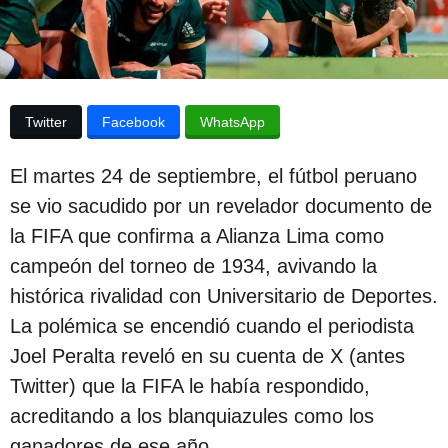
p
a
p
u
u
b
b
l
l
i
Twitter
Facebook
WhatsApp
c
i
a
c
c
El martes 24 de septiembre, el fútbol peruano
i
a
ó
se vio sacudido por un revelador documento de
c
n
la FIFA que confirma a Alianza Lima como
i
campeón del torneo de 1934, avivando la
ó
histórica rivalidad con Universitario de Deportes.
n
La polémica se encendió cuando el periodista
2
Joel Peralta reveló en su cuenta de X (antes
a
Twitter) que la FIFA le había respondido,
ñ
acreditando a los blanquiazules como los
o
ganadores de ese año.