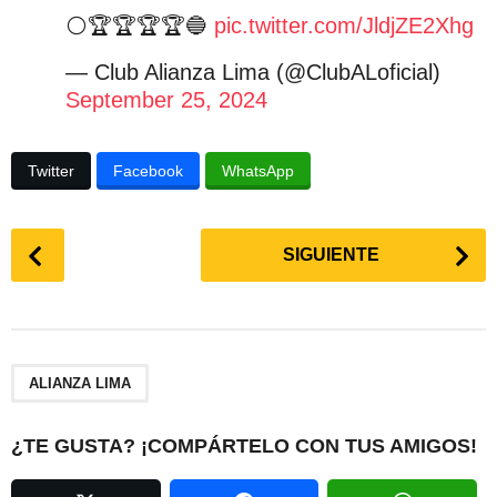
⚪️🏆🏆🏆🏆🔵
pic.twitter.com/JldjZE2Xhg
— Club Alianza Lima (@ClubALoficial)
September 25, 2024
Twitter
Facebook
WhatsApp
P
SIGUIENTE
o
s
t
P
a
ALIANZA LIMA
g
i
¿TE GUSTA? ¡COMPÁRTELO CON TUS AMIGOS!
n