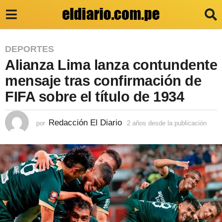
2
DEPORTES
Alianza Lima lanza contundente
a
ñ
mensaje tras confirmación de
o
FIFA sobre el título de 1934
s
d
Redacción El Diario
por
2 años desde la publicación
2
a
e
ñ
s
o
s
d
d
e
e
s
l
d
e
a
l