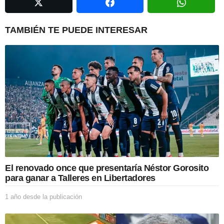
a
t
i
TAMBIÉN TE PUEDE INTERESAR
o
n
El renovado once que presentaría Néstor Gorosito
para ganar a Talleres en Libertadores
1 año desde la publicación
1
a
ñ