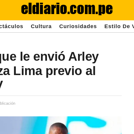
ctáculos
Cultura
Curiosidades
Estilo De 
ue le envió Arley
za Lima previo al
V
blicación
2
a
ñ
o
s
d