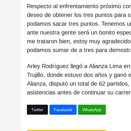
c
Respecto al enfrentamiento próximo con
a
deseo de obtener los tres puntos para su
c
podamos sacar tres puntos. Tenemos un 
i
ante nuestra gente será un bonito espec
ó
me trataron bien, estoy muy agradecido
n
podamos sumar de a tres para demostr
Arley Rodríguez llegó a Alianza Lima e
Trujillo, donde estuvo dos años y ganó
Alianza, disputó un total de 62 partido
asistencias antes de continuar su carre
Twitter
Facebook
WhatsApp