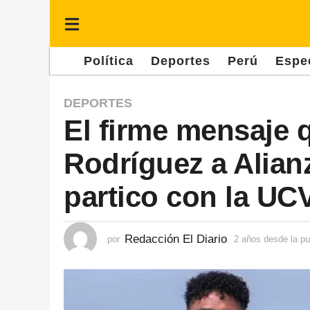
Política
Deportes
Perú
Espe
2
DEPORTES
El firme mensaje q
a
ñ
Rodríguez a Alian
o
s
partico con la UC
d
e
Redacción El Diario
por
2 años desde la pu
s
d
e