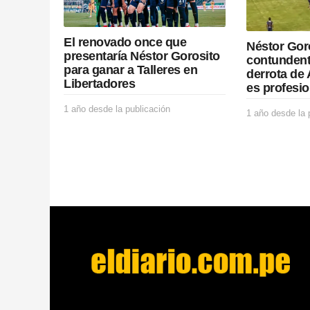
i
o
El renovado once que
Néstor Gor
n
presentaría Néstor Gorosito
contundent
para ganar a Talleres en
derrota de 
Libertadores
es profesio
1 año desde la publicación
1
1 año desde la 
a
ñ
o
d
e
s
d
e
l
a
p
u
b
l
i