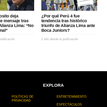
osito deja
¿Por qué Perú 4 fue
e mensaje tras
tendencia tras histórico
Alianza Lima: “No
triunfo de Alianza Lima ante
nal”
Boca Juniors?
publicación
1
1 año desde la publicación
1
a
a
ñ
ñ
o
o
d
d
e
e
s
s
d
d
e
e
l
l
a
a
EXPLORA
p
p
u
u
POLÍTICAS DE
ENTRETENIMIENTO
b
b
PRIVACIDAD
l
l
ESPECTÁCULOS