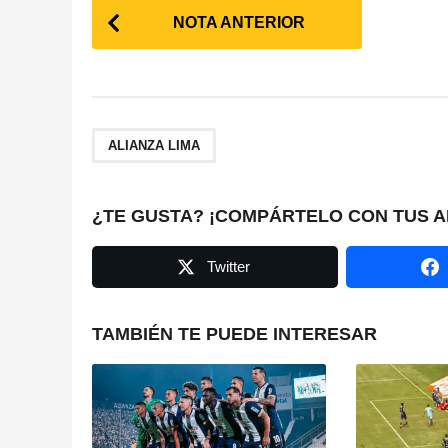
P
NOTA ANTERIOR
o
s
t
ALIANZA LIMA
P
a
¿TE GUSTA? ¡COMPÁRTELO CON TUS A
g
Twitter
i
n
TAMBIÉN TE PUEDE INTERESAR
a
t