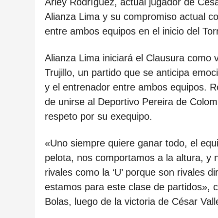
ñ
Arley Rodríguez, actual jugador de Césa
o
Alianza Lima y su compromiso actual con
s
entre ambos equipos en el inicio del To
d
Alianza Lima iniciará el Clausura como v
e
Trujillo, un partido que se anticipa emo
s
y el entrenador entre ambos equipos. R
d
de unirse al Deportivo Pereira de Colom
e
respeto por su exequipo.
l
a
«Uno siempre quiere ganar todo, el equi
p
pelota, nos comportamos a la altura, y
u
rivales como la ‘U’ porque son rivales
b
estamos para este clase de partidos»,
l
Bolas, luego de la victoria de César Vall
i