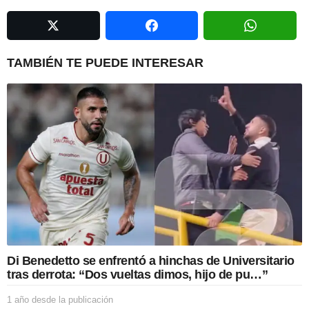
n
a
t
i
TAMBIÉN TE PUEDE INTERESAR
o
n
Di Benedetto se enfrentó a hinchas de Universitario
tras derrota: “Dos vueltas dimos, hijo de pu…”
1 año desde la publicación
1