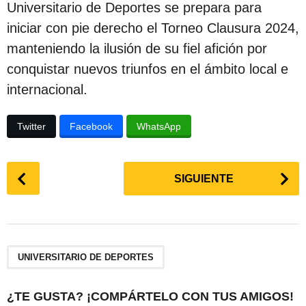
Universitario de Deportes se prepara para
iniciar con pie derecho el Torneo Clausura 2024,
manteniendo la ilusión de su fiel afición por
conquistar nuevos triunfos en el ámbito local e
internacional.
Twitter
Facebook
WhatsApp
P
SIGUIENTE
o
s
t
P
a
UNIVERSITARIO DE DEPORTES
g
i
¿TE GUSTA? ¡COMPÁRTELO CON TUS AMIGOS!