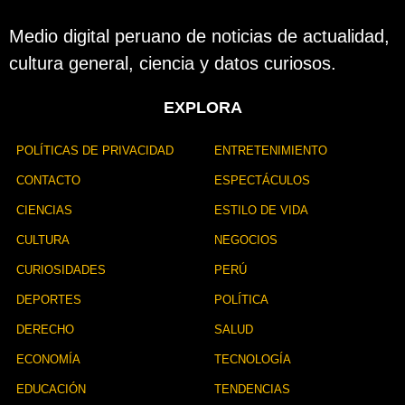
b
l
Medio digital peruano de noticias de actualidad,
i
cultura general, ciencia y datos curiosos.
c
a
c
EXPLORA
i
ó
n
POLÍTICAS DE PRIVACIDAD
ENTRETENIMIENTO
CONTACTO
ESPECTÁCULOS
CIENCIAS
ESTILO DE VIDA
CULTURA
NEGOCIOS
CURIOSIDADES
PERÚ
DEPORTES
POLÍTICA
DERECHO
SALUD
ECONOMÍA
TECNOLOGÍA
EDUCACIÓN
TENDENCIAS