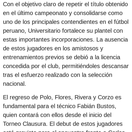
s
Con el objetivo claro de repetir el título obtenido
d
en el último campeonato y consolidarse como
e
uno de los principales contendientes en el fútbol
s
peruano, Universitario fortalece su plantel con
d
estas importantes incorporaciones. La ausencia
e
de estos jugadores en los amistosos y
l
entrenamientos previos se debió a la licencia
a
concedida por el club, permitiéndoles descansar
p
tras el esfuerzo realizado con la selección
u
nacional.
b
El regreso de Polo, Flores, Rivera y Corzo es
l
fundamental para el técnico Fabián Bustos,
i
quien contará con ellos desde el inicio del
c
Torneo Clausura. El debut de estos jugadores
a