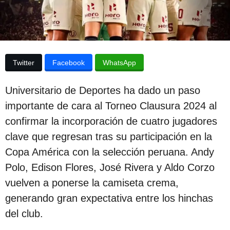
p
a
p
u
u
b
b
l
l
i
Twitter
Facebook
WhatsApp
c
i
a
c
c
Universitario de Deportes ha dado un paso
i
a
ó
importante de cara al Torneo Clausura 2024 al
c
n
confirmar la incorporación de cuatro jugadores
i
clave que regresan tras su participación en la
ó
Copa América con la selección peruana. Andy
n
Polo, Edison Flores, José Rivera y Aldo Corzo
2
vuelven a ponerse la camiseta crema,
a
generando gran expectativa entre los hinchas
ñ
del club.
o