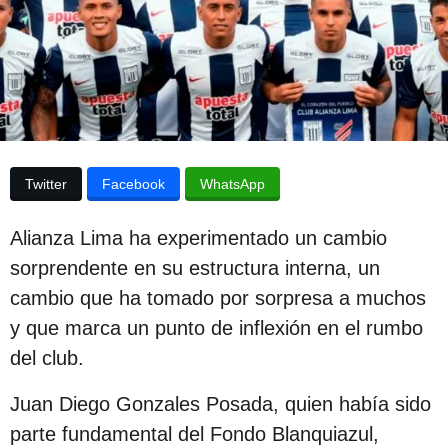
p
d
e
u
l
b
a
p
l
u
i
b
l
c
i
Twitter
Facebook
WhatsApp
c
a
a
c
c
Alianza Lima ha experimentado un cambio
i
i
ó
sorprendente en su estructura interna, un
ó
n
cambio que ha tomado por sorpresa a muchos
n
y que marca un punto de inflexión en el rumbo
3
del club.
a
ñ
Juan Diego Gonzales Posada, quien había sido
o
parte fundamental del Fondo Blanquiazul,