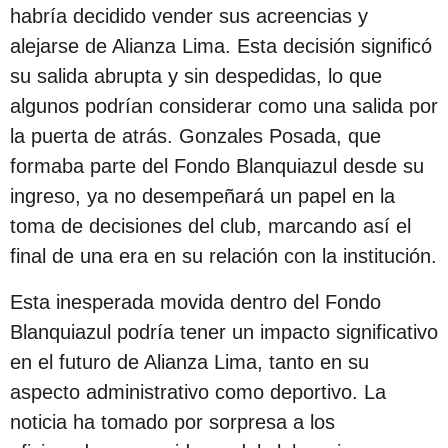
s
habría decidido vender sus acreencias y
d
alejarse de Alianza Lima. Esta decisión significó
e
su salida abrupta y sin despedidas, lo que
s
algunos podrían considerar como una salida por
d
la puerta de atrás. Gonzales Posada, que
e
formaba parte del Fondo Blanquiazul desde su
l
ingreso, ya no desempeñará un papel en la
a
toma de decisiones del club, marcando así el
p
final de una era en su relación con la institución.
u
Esta inesperada movida dentro del Fondo
b
Blanquiazul podría tener un impacto significativo
l
en el futuro de Alianza Lima, tanto en su
i
aspecto administrativo como deportivo. La
c
noticia ha tomado por sorpresa a los
a