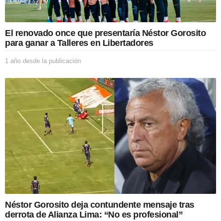
El renovado once que presentaría Néstor Gorosito
para ganar a Talleres en Libertadores
1 año desde la publicación
1
a
ñ
o
d
e
s
d
e
l
a
p
u
b
l
i
Néstor Gorosito deja contundente mensaje tras
c
derrota de Alianza Lima: “No es profesional”
a