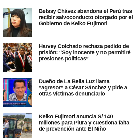
e
Betssy Chávez abandona el Perú tras
s
recibir salvoconducto otorgado por el
d
Gobierno de Keiko Fujimori
e
l
a
p
Harvey Colchado rechaza pedido de
u
prisión: “Soy inocente y no permitiré
b
presiones políticas”
l
i
c
a
Dueño de La Bella Luz llama
c
“agresor” a César Sánchez y pide a
i
otras víctimas denunciarlo
ó
n
Keiko Fujimori anuncia S/ 140
millones para Piura y cuestiona falta
de prevención ante El Niño