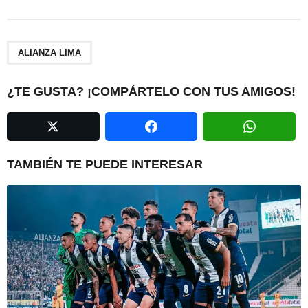
s
t
P
a
ALIANZA LIMA
g
i
¿TE GUSTA? ¡COMPÁRTELO CON TUS AMIGOS!
n
a
t
i
TAMBIÉN TE PUEDE INTERESAR
o
n