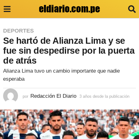
3
DEPORTES
Se hartó de Alianza Lima y se
a
ñ
fue sin despedirse por la puerta
o
de atrás
s
Alianza Lima tuvo un cambio importante que nadie
d
esperaba
e
s
Redacción El Diario
por
3 años desde la publicación
3
a
d
ñ
e
o
s
l
d
e
a
s