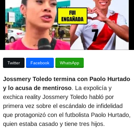
e
p
s
u
d
e
b
l
l
a
p
i
u
b
c
l
a
i
Twitter
Facebook
WhatsApp
c
c
a
i
c
Jossmery Toledo termina con Paolo Hurtado
i
ó
ó
y lo acusa de mentiroso
. La expolicía y
n
n
exchica reality Jossmery Toledo habló por
3
primera vez sobre el escándalo de infidelidad
a
que protagonizó con el futbolista Paolo Hurtado,
ñ
quien estaba casado y tiene tres hijos.
o