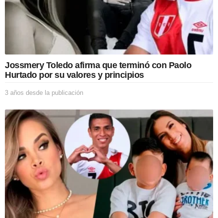
u
b
l
i
c
a
c
Jossmery Toledo afirma que terminó con Paolo
i
Hurtado por su valores y principios
ó
n
3 años desde la publicación
3
a
ñ
o
s
d
e
s
d
e
l
a
p
u