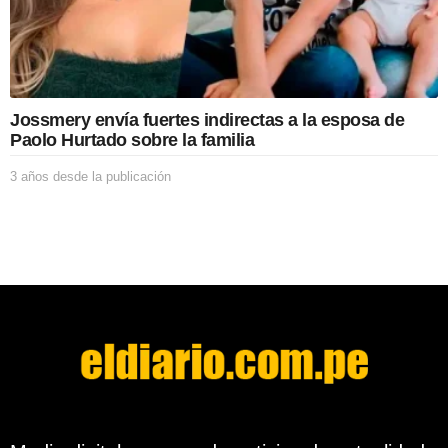
b
l
i
c
a
c
Jossmery envía fuertes indirectas a la esposa de
i
Paolo Hurtado sobre la familia
ó
n
3 años desde la publicación
3
a
ñ
o
s
d
e
s
d
e
l
a
p
u
b