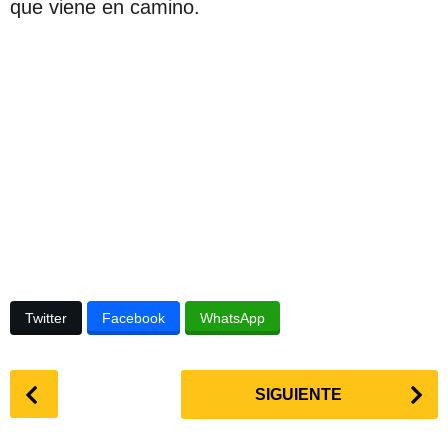
que viene en camino.
Twitter
Facebook
WhatsApp
P
SIGUIENTE
o
s