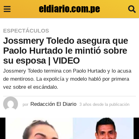
3
ESPECTÁCULOS
Jossmery Toledo asegura que
a
ñ
Paolo Hurtado le mintió sobre
o
su esposa | VIDEO
s
Jossmery Toledo termina con Paolo Hurtado y lo acusa
d
de mentiroso. La expolicía y modelo habló por primera
e
vez sobre el escándalo.
s
Redacción El Diario
d
por
3 años desde la publicación
3
a
e
ñ
o
l
s
a
d