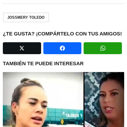
t
P
a
JOSSMERY TOLEDO
g
i
¿TE GUSTA? ¡COMPÁRTELO CON TUS AMIGOS!
n
a
t
i
TAMBIÉN TE PUEDE INTERESAR
o
n