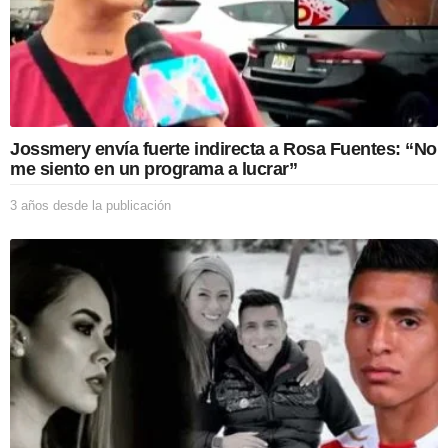
Jossmery envía fuerte indirecta a Rosa Fuentes: “No
me siento en un programa a lucrar”
3 años desde la publicación
3
a
ñ
o
s
d
e
s
d
e
l
a
p