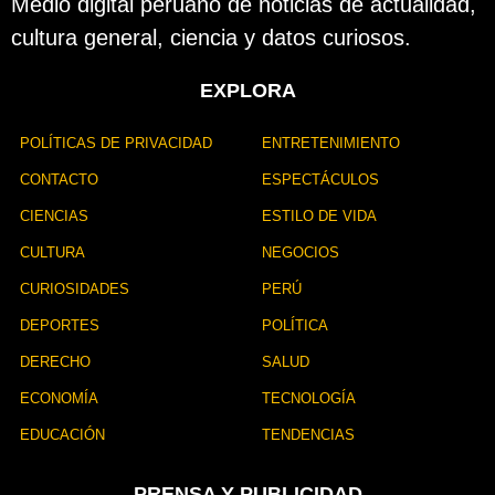
Medio digital peruano de noticias de actualidad,
l
cultura general, ciencia y datos curiosos.
i
c
a
EXPLORA
c
i
ó
POLÍTICAS DE PRIVACIDAD
ENTRETENIMIENTO
n
CONTACTO
ESPECTÁCULOS
CIENCIAS
ESTILO DE VIDA
CULTURA
NEGOCIOS
CURIOSIDADES
PERÚ
DEPORTES
POLÍTICA
DERECHO
SALUD
ECONOMÍA
TECNOLOGÍA
EDUCACIÓN
TENDENCIAS
PRENSA Y PUBLICIDAD