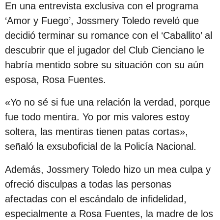
En una entrevista exclusiva con el programa
s
‘Amor y Fuego’, Jossmery Toledo reveló que
d
decidió terminar su romance con el ‘Caballito’ al
e
descubrir que el jugador del Club Cienciano le
s
habría mentido sobre su situación con su aún
d
esposa, Rosa Fuentes.
e
l
«Yo no sé si fue una relación la verdad, porque
a
fue todo mentira. Yo por mis valores estoy
p
soltera, las mentiras tienen patas cortas»,
u
señaló la exsuboficial de la Policía Nacional.
b
l
Además, Jossmery Toledo hizo un mea culpa y
i
ofreció disculpas a todas las personas
c
afectadas con el escándalo de infidelidad,
a
especialmente a Rosa Fuentes, la madre de los